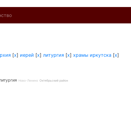
нство
архия
[
x
]
иерей
[
x
]
литургия
[
x
]
храмы иркутска
[
x
]
литургия
Ново-Ленино
Октябрьский район