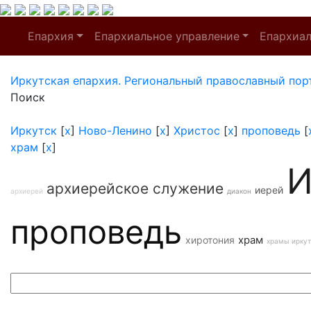
Епархия
Епархиальное управление
Епархиа
Иркутская епархия. Региональный православный пор
Поиск
Иркутск
[
x
]
Ново-Ленино
[
x
]
Христос
[
x
]
проповедь
[
храм
[
x
]
И
архиерейское служение
иерей
архиерей
диакон
проповедь
храм
хиротония
храмы иркут