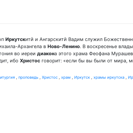
оп
Иркутск
итй и Ангарскитй Вадим служил Божественн
ихаила-Архангела в
Ново-Ленино
. В воскресенье влады
отония во иереи
диакон
а этого храма Феофана Мурашева.
дит, ибо
Христос
говорит: «если бы вы были от мира, ми
итургия
,
проповедь
,
Христос
,
храм
,
Иркутск
,
храмы иркутска
,
Ир