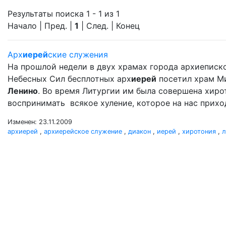
Результаты поиска 1 - 1 из 1
Начало | Пред. |
1
| След. | Конец
Арх
иерей
ские служения
На прошлой недели в двух храмах города архиеписк
Небесных Сил бесплотных арх
иерей
посетил храм М
Ленино
. Во время Литургии им была совершена хир
воспринимать всякое хуление, которое на нас прихо
Изменен: 23.11.2009
архиерей
,
архиерейское служение
,
диакон
,
иерей
,
хиротония
,
л