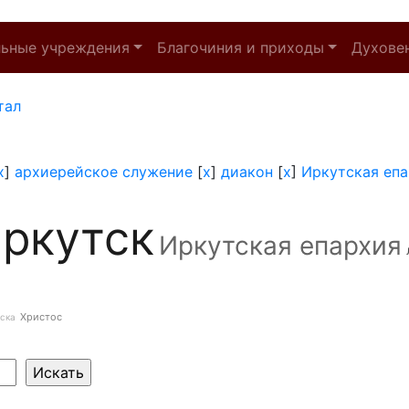
льные учреждения
Благочиния и приходы
Духове
тал
x
]
архиерейское служение
[
x
]
диакон
[
x
]
Иркутская еп
ркутск
Иркутская епархия
Христос
ска