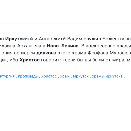
оп
Иркутск
итй и Ангарскитй Вадим служил Божественн
ихаила-Архангела в
Ново-Ленино
. В воскресенье влады
отония во иереи
диакон
а этого храма Феофана Мурашева.
дит, ибо
Христос
говорит: «если бы вы были от мира, ми
итургия
,
проповедь
,
Христос
,
храм
,
Иркутск
,
храмы иркутска
,