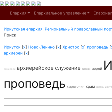
Епархия
Епархиальное управление
Епархиа
Иркутская епархия. Региональный православный пор
Поиск
Иркутск
[
x
]
Ново-Ленино
[
x
]
Христос
[
x
]
проповедь
[
архиерей
[
x
]
И
архиерейское служение
иерей
архиерей
диакон
проповедь
храм
хиротония
храмы иркут