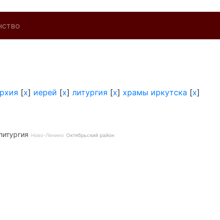
нство
архия
[
x
]
иерей
[
x
]
литургия
[
x
]
храмы иркутска
[
x
]
литургия
Ново-Ленино
Октябрьский район