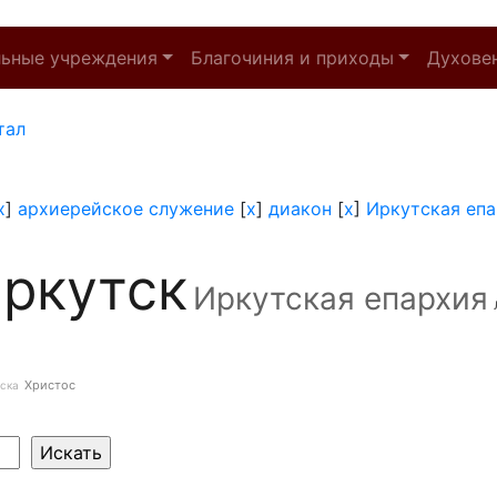
льные учреждения
Благочиния и приходы
Духове
тал
x
]
архиерейское служение
[
x
]
диакон
[
x
]
Иркутская еп
ркутск
Иркутская епархия
Христос
ска