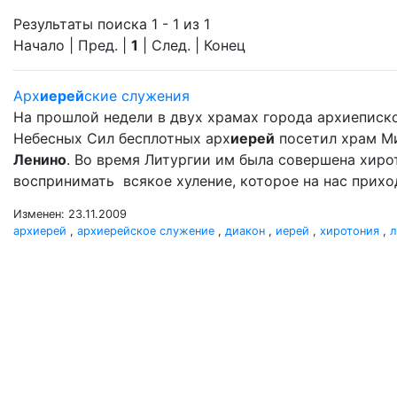
Результаты поиска 1 - 1 из 1
Начало | Пред. |
1
| След. | Конец
Арх
иерей
ские служения
На прошлой недели в двух храмах города архиеписк
Небесных Сил бесплотных арх
иерей
посетил храм М
Ленино
. Во время Литургии им была совершена хир
воспринимать всякое хуление, которое на нас прихо
Изменен: 23.11.2009
архиерей
,
архиерейское служение
,
диакон
,
иерей
,
хиротония
,
л