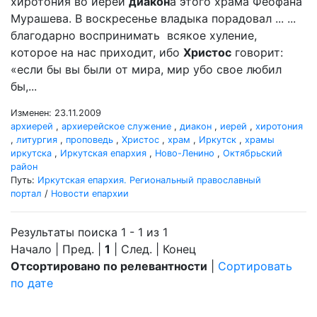
хиротония во иереи
диакон
а этого храма Феофана
Мурашева. В воскресенье владыка порадовал ... ...
благодарно воспринимать всякое хуление,
которое на нас приходит, ибо
Христос
говорит:
«если бы вы были от мира, мир убо свое любил
бы,...
Изменен: 23.11.2009
архиерей
,
архиерейское служение
,
диакон
,
иерей
,
хиротония
,
литургия
,
проповедь
,
Христос
,
храм
,
Иркутск
,
храмы
иркутска
,
Иркутская епархия
,
Ново-Ленино
,
Октябрьский
район
Путь:
Иркутская епархия. Региональный православный
портал
/
Новости епархии
Результаты поиска 1 - 1 из 1
Начало | Пред. |
1
| След. | Конец
Отсортировано по релевантности
|
Сортировать
по дате