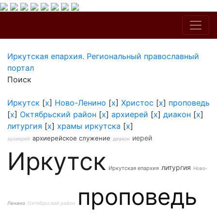
Иркутская епархия. Региональный православный
портал
Поиск
Иркутск
[
x
]
Ново-Ленино
[
x
]
Христос
[
x
]
проповедь
[
x
]
Октябрьский район
[
x
]
архиерей
[
x
]
диакон
[
x
]
литургия
[
x
]
храмы иркутска
[
x
]
иерей
архиерейское служение
архиерей
диакон
Иркутск
литургия
Иркутская епархия
Ново-
проповедь
Ленино
Октябрьский район