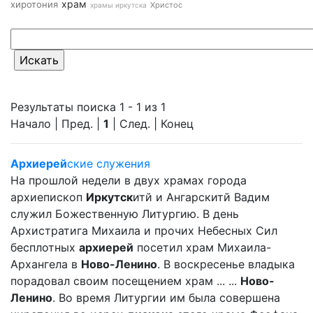
храм
хиротония
Христос
храмы иркутска
Результаты поиска 1 - 1 из 1
Начало | Пред. |
1
| След. | Конец
Архиерей
ские служения
На прошлой недели в двух храмах города
архиепископ
Иркутск
итй и Ангарскитй Вадим
служил Божественную Литургию. В день
Архистратига Михаила и прочих Небесных Сил
бесплотных
архиерей
посетил храм Михаила-
Архангела в
Ново-Ленино
. В воскресенье владыка
порадовал своим посещением храм ... ...
Ново-
Ленино
. Во время Литургии им была совершена