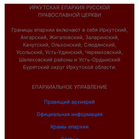
ИРКУТСКАЯ ЕПАРХИЯ РУССКОЙ
ПРАВОСЛАВНОЙ ЦЕРКВИ
Границы епархии включают в себя Иркутский,
Ангарский, Жигаловский, Заларинский,
Качугский, Ольхонский, Слюдянский,
Усольский, Усть-Удинский, Черемховский,
Шелеховский районы и Усть-Ордынский
Бурятский округ Иркутской области.
ЕПАРХИАЛЬНОЕ УПРАВЛЕНИЕ
Правящий архиерей
Официальная информация
Храмы епархии