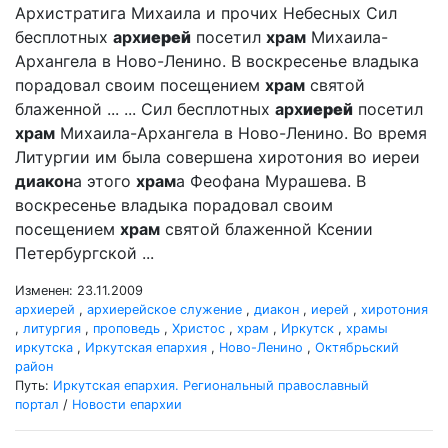
Архистратига Михаила и прочих Небесных Сил
бесплотных
арх
иерей
посетил
храм
Михаила-
Архангела в Ново-Ленино. В воскресенье владыка
порадовал своим посещением
храм
святой
блаженной ... ... Сил бесплотных
арх
иерей
посетил
храм
Михаила-Архангела в Ново-Ленино. Во время
Литургии им была совершена хиротония во иереи
диакон
а этого
храм
а Феофана Мурашева. В
воскресенье владыка порадовал своим
посещением
храм
святой блаженной Ксении
Петербургской ...
Изменен: 23.11.2009
архиерей
,
архиерейское служение
,
диакон
,
иерей
,
хиротония
,
литургия
,
проповедь
,
Христос
,
храм
,
Иркутск
,
храмы
иркутска
,
Иркутская епархия
,
Ново-Ленино
,
Октябрьский
район
Путь:
Иркутская епархия. Региональный православный
портал
/
Новости епархии