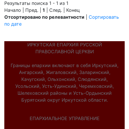
Результаты поиска 1 - 1 из 1
Начало | Пред. |
1
| След. | Конец
Отсортировано по релевантности
|
Сортировать
по дате
ИРКУТСКАЯ ЕПАРХИЯ РУССКОЙ
ПРАВОСЛАВНОЙ ЦЕРКВИ
Границы епархии включают в себя Иркутский,
Ангарский, Жигаловский, Заларинский,
Качугский, Ольхонский, Слюдянский,
Усольский, Усть-Удинский, Черемховский,
Шелеховский районы и Усть-Ордынский
Бурятский округ Иркутской области.
ЕПАРХИАЛЬНОЕ УПРАВЛЕНИЕ