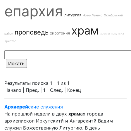
епархия
литургия
Ново-Ленино
Октябрьский
храм
проповедь
хиротония
район
храмы иркутска
Христос
Результаты поиска 1 - 1 из 1
Начало | Пред. |
1
| След. | Конец
Арх
иерей
ские служения
На прошлой недели в двух
храм
ах города
архиепископ Иркутскитй и Ангарскитй Вадим
служил Божественную Литургию. В день