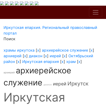
Иркутская епархия. Региональный православный
портал
Поиск
храмы иркутска
[
x
]
архиерейское служение
[
x
]
архиерей
[
x
]
диакон
[
x
]
иерей
[
x
]
Октябрьский
район
[
x
]
Иркутская епархия
[
x
]
храм
[
x
]
архиерейское
архиерей
служение
Иркутск
иерей
диакон
Иркутская