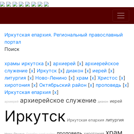
Иркутская епархия. Региональный православный
портал
Поиск
храмы иркутска
[
x
]
архиерей
[
x
]
архиерейское
служение
[
x
]
Иркутск
[
x
]
диакон
[
x
]
иерей
[
x
]
литургия
[
x
]
Ново-Ленино
[
x
]
храм
[
x
]
Христос
[
x
]
хиротония
[
x
]
Октябрьский район
[
x
]
проповедь
[
x
]
Иркутская епархия
[
x
]
архиерейское служение
иерей
архиерей
диакон
Иркутск
литургия
Иркутская епархия
храм
проповедь
хиротония
Ново-Ленино
Октябрьский район