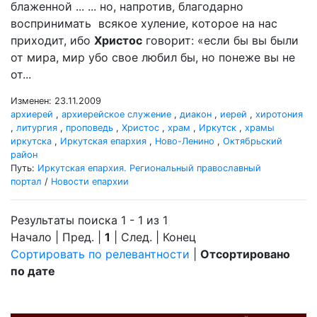
блаженной ... ... но, напротив, благодарно
воспринимать всякое хуление, которое на нас
приходит, ибо
Христос
говорит: «если бы вы были
от мира, мир убо свое любил бы, но понеже вы не
от...
Изменен: 23.11.2009
архиерей
,
архиерейское служение
,
диакон
,
иерей
,
хиротония
,
литургия
,
проповедь
,
Христос
,
храм
,
Иркутск
,
храмы
иркутска
,
Иркутская епархия
,
Ново-Ленино
,
Октябрьский
район
Путь:
Иркутская епархия. Региональный православный
портал
/
Новости епархии
Результаты поиска 1 - 1 из 1
Начало | Пред. |
1
| След. | Конец
Сортировать по релевантности
|
Отсортировано
по дате