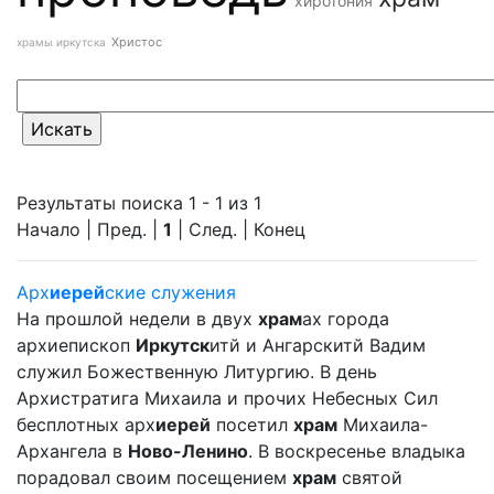
хиротония
Христос
храмы иркутска
Результаты поиска 1 - 1 из 1
Начало | Пред. |
1
| След. | Конец
Арх
иерей
ские служения
На прошлой недели в двух
храм
ах города
архиепископ
Иркутск
итй и Ангарскитй Вадим
служил Божественную Литургию. В день
Архистратига Михаила и прочих Небесных Сил
бесплотных арх
иерей
посетил
храм
Михаила-
Архангела в
Ново-Ленино
. В воскресенье владыка
порадовал своим посещением
храм
святой