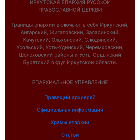
ИРКУТСКАЯ ЕПАРХИЯ РУССКОЙ
ПРАВОСЛАВНОЙ ЦЕРКВИ
Границы епархии включают в себя Иркутский,
Ангарский, Жигаловский, Заларинский,
Качугский, Ольхонский, Слюдянский,
Усольский, Усть-Удинский, Черемховский,
Шелеховский районы и Усть-Ордынский
Бурятский округ Иркутской области.
ЕПАРХИАЛЬНОЕ УПРАВЛЕНИЕ
Правящий архиерей
Официальная информация
Храмы епархии
Статьи