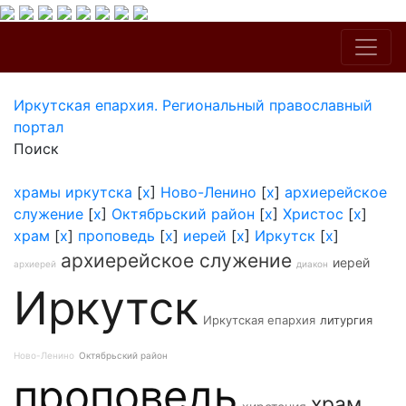
Иркутская епархия. Региональный православный
портал
Поиск
храмы иркутска
[
x
]
Ново-Ленино
[
x
]
архиерейское
служение
[
x
]
Октябрьский район
[
x
]
Христос
[
x
]
храм
[
x
]
проповедь
[
x
]
иерей
[
x
]
Иркутск
[
x
]
архиерейское служение
иерей
архиерей
диакон
Иркутск
Иркутская епархия
литургия
Ново-Ленино
Октябрьский район
проповедь
храм