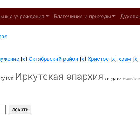
льные учреждения
Благочиния и приходы
Духове
тал
лужение
[
x
]
Октябрьский район
[
x
]
Христос
[
x
]
храм
[
x
Иркутская епархия
кутск
литургия
Ново-Лен