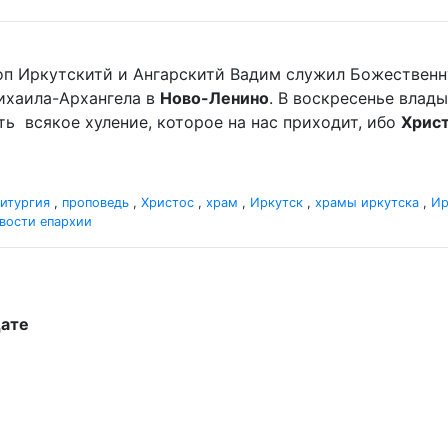
оп Иркутскитй и Ангарскитй Вадим служил Божественн
хаила-Архангела в
Ново-Ленино
. В воскресенье вла
мать всякое хуление, которое на нас приходит, ибо
Хрис
итургия
,
проповедь
,
Христос
,
храм
,
Иркутск
,
храмы иркутска
,
Ир
вости епархии
дате