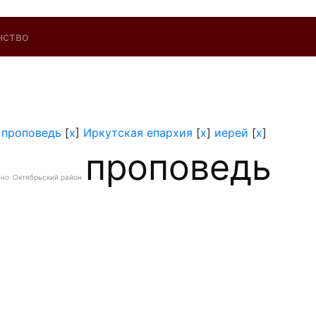
нство
]
проповедь
[
x
]
Иркутская епархия
[
x
]
иерей
[
x
]
проповедь
ино
Октябрьский район