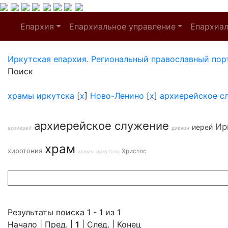
Епархия
Епархиальное управление
Епархиа
Иркутская епархия. Региональный православный пор
Поиск
храмы иркутска
[
x
]
Ново-Ленино
[
x
]
архиерейское с
архиерейское служение
Ир
иерей
архиерей
диакон
храм
хиротония
Христос
храмы иркутска
Результаты поиска 1 - 1 из 1
Начало | Пред. |
1
| След. | Конец