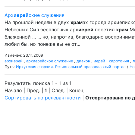
Арх
иерей
ские служения
На прошлой недели в двух
храм
ах города архиеписк
Небесных Сил бесплотных арх
иерей
посетил
храм
Ми
блаженной ... ... но, напротив, благодарно восприни
любил бы, но понеже вы не от...
Изменен: 23.11.2009
архиерей
,
архиерейское служение
,
диакон
,
иерей
,
хиротония
,
л
Путь:
Иркутская епархия. Региональный православный портал
/
Но
Результаты поиска 1 - 1 из 1
Начало | Пред. |
1
| След. | Конец
Сортировать по релевантности
|
Отсортировано по 