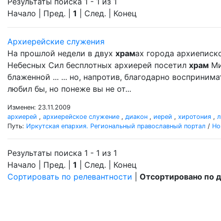
Результаты поиска 1 - 1 из 1
Начало | Пред. |
1
| След. | Конец
Архиерейские служения
На прошлой недели в двух
храм
ах города архиеписк
Небесных Сил бесплотных архиерей посетил
храм
Ми
блаженной ... ... но, напротив, благодарно восприни
любил бы, но понеже вы не от...
Изменен: 23.11.2009
архиерей
,
архиерейское служение
,
диакон
,
иерей
,
хиротония
,
л
Путь:
Иркутская епархия. Региональный православный портал
/
Но
Результаты поиска 1 - 1 из 1
Начало | Пред. |
1
| След. | Конец
Сортировать по релевантности
|
Отсортировано по 