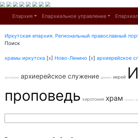
Епархия
Епархиальное управление
Епархиа
Иркутская епархия. Региональный православный пор
Поиск
храмы иркутска
[
x
]
Ново-Ленино
[
x
]
архиерейское с
И
архиерейское служение
иерей
архиерей
диакон
проповедь
храм
хиротония
храмы и