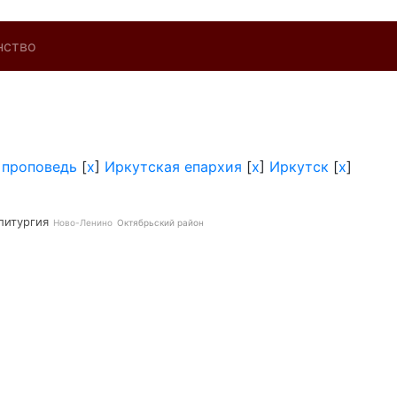
нство
]
проповедь
[
x
]
Иркутская епархия
[
x
]
Иркутск
[
x
]
литургия
Ново-Ленино
Октябрьский район