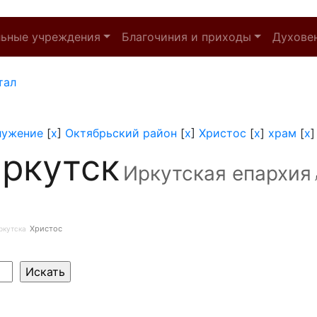
льные учреждения
Благочиния и приходы
Духове
тал
лужение
[
x
]
Октябрьский район
[
x
]
Христос
[
x
]
храм
[
x
ркутск
Иркутская епархия
Христос
ркутска