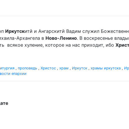
оп
Иркутск
итй и Ангарскитй Вадим служил Божественн
хаила-Архангела в
Ново-Ленино
. В воскресенье влад
мать всякое хуление, которое на нас приходит, ибо
Хрис
итургия
,
проповедь
,
Христос
,
храм
,
Иркутск
,
храмы иркутска
,
Ир
вости епархии
дате