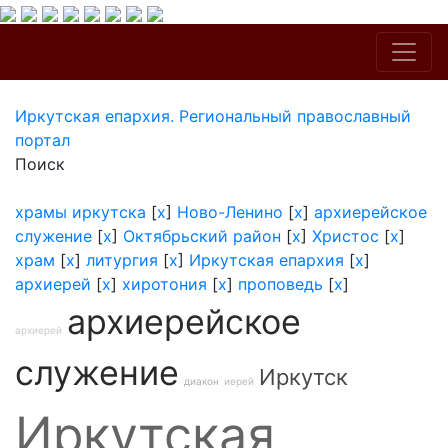
Иркутская епархия. Региональный православный
портал
Поиск
храмы иркутска
[
x
]
Ново-Ленино
[
x
]
архиерейское
служение
[
x
]
Октябрьский район
[
x
]
Христос
[
x
]
храм
[
x
]
литургия
[
x
]
Иркутская епархия
[
x
]
архиерей
[
x
]
хиротония
[
x
]
проповедь
[
x
]
архиерейское
архиерей
служение
Иркутск
диакон
иерей
Иркутская