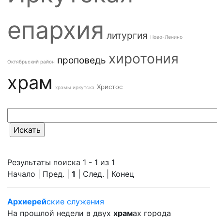
епархия
литургия
Ново-Ленино
хиротония
проповедь
Октябрьский район
храм
Христос
храмы иркутска
Результаты поиска 1 - 1 из 1
Начало | Пред. |
1
| След. | Конец
Архиерей
ские служения
На прошлой недели в двух
храм
ах города