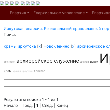
Епархия
Епархиальное управление
Епархиа
Иркутская епархия. Региональный православный пор
Поиск
храмы иркутска
[
x
]
Ново-Ленино
[
x
]
архиерейское с
И
архиерейское служение
иерей
архиерей
диакон
храм
Христос
храмы иркутска
Результаты поиска 1 - 1 из 1
Начало | Пред. |
1
| След. | Конец