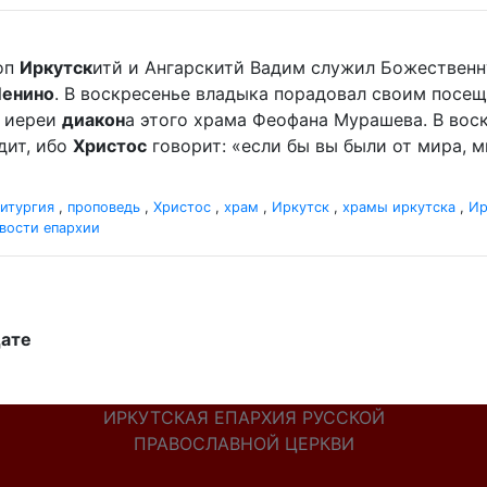
оп
Иркутск
итй и Ангарскитй Вадим служил Божественную
Ленино
. В воскресенье владыка порадовал своим посеще
 иереи
диакон
а этого храма Феофана Мурашева. В воскр
дит, ибо
Христос
говорит: «если бы вы были от мира, ми
итургия
,
проповедь
,
Христос
,
храм
,
Иркутск
,
храмы иркутска
,
Ир
вости епархии
дате
ИРКУТСКАЯ ЕПАРХИЯ РУССКОЙ
ПРАВОСЛАВНОЙ ЦЕРКВИ