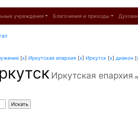
льные учреждения
Благочиния и приходы
Духове
тал
лужение
[
x
]
Иркутская епархия
[
x
]
Иркутск
[
x
]
диакон
[
ркутск
Иркутская епархия
л