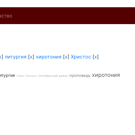
нство
x
]
литургия
[
x
]
хиротония
[
x
]
Христос
[
x
]
хиротония
итургия
проповедь
Ново-Ленино
Октябрьский район