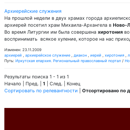
Архиерейские служения
На прошлой недели в двух храмах города архиеписк
архиерей посетил храм Михаила-Архангела в
Ново-
Во время Литургии им была совершена
хиротония
во
воспринимать всякое хуление, которое на нас прихо
Изменен: 23.11.2009
архиерей
,
архиерейское служение
,
диакон
,
иерей
,
хиротония
,
л
Путь:
Иркутская епархия. Региональный православный портал
/
Но
Результаты поиска 1 - 1 из 1
Начало | Пред. |
1
| След. | Конец
Сортировать по релевантности
|
Отсортировано по 