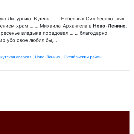
 Литургию. В день ... ... Небесных Сил бесплотных
нием храм ... ... Михаила-Архангела в
Ново-Ленино
.
есенье владыка порадовал ... ... благодарно
р убо свое любил бы,...
кутская епархия
,
Ново-Ленино
,
Октябрьский район