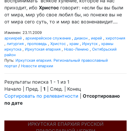
воспринимать всякое хуление, которое на нас
приходит, ибо
Христос
говорит: «если бы вы были
от мира, мир убо свое любил бы, но понеже вы не
от мира сего суть, то и мир вас возненавидит....
Изменен: 23.11.2009
архиерей
,
архиерейское служение
,
диакон
,
иерей
,
хиротония
,
литургия
,
проповедь
,
Христос
,
храм
,
Иркутск
,
храмы
иркутска
,
Иркутская епархия
,
Ново-Ленино
,
Октябрьский
район
Путь:
Иркутская епархия. Региональный православный
портал
/
Новости епархии
Результаты поиска 1 - 1 из 1
Начало | Пред. |
1
| След. | Конец
Сортировать по релевантности
|
Отсортировано
по дате
ИРКУТСКАЯ ЕПАРХИЯ РУССКОЙ