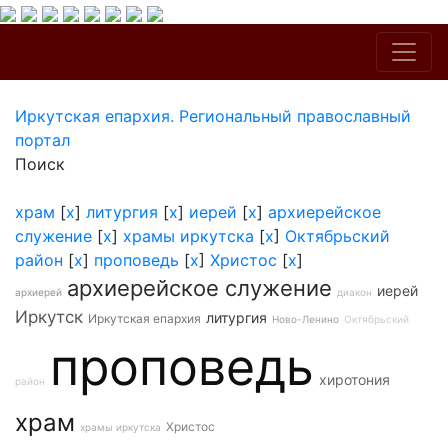
Иркутская епархия. Региональный православный
портал
Поиск
храм
[
x
]
литургия
[
x
]
иерей
[
x
]
архиерейское
служение
[
x
]
храмы иркутска
[
x
]
Октябрьский
район
[
x
]
проповедь
[
x
]
Христос
[
x
]
архиерейское служение
иерей
архиерей
диакон
Иркутск
литургия
Иркутская епархия
Ново-Ленино
Октябрьский
проповедь
хиротония
район
храм
Христос
храмы иркутска