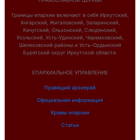
ПРАВОСЛАВНОЙ ЦЕРКВИ
Границы епархии включают в себя Иркутский,
Ангарский, Жигаловский, Заларинский,
Качугский, Ольхонский, Слюдянский,
Усольский, Усть-Удинский, Черемховский,
Шелеховский районы и Усть-Ордынский
Бурятский округ Иркутской области.
ЕПАРХИАЛЬНОЕ УПРАВЛЕНИЕ
Правящий архиерей
Официальная информация
Храмы епархии
Статьи