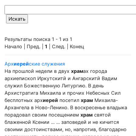
Результаты поиска 1 - 1 из 1
Начало | Пред. |
1
| След. | Конец
Арх
иерей
ские служения
На прошлой недели в двух
храм
ах города
архиепископ Иркутскитй и Ангарскитй Вадим
служил Божественную Литургию. В день
Архистратига Михаила и прочих Небесных Сил
бесплотных арх
иерей
посетил
храм
Михаила-
Архангела в Ново-Ленино. В воскресенье владыка
порадовал своим посещением
храм
святой
блаженной Ксении ... ... заповедей и не кичится
своими достоинствами, но, напротив, благодарно