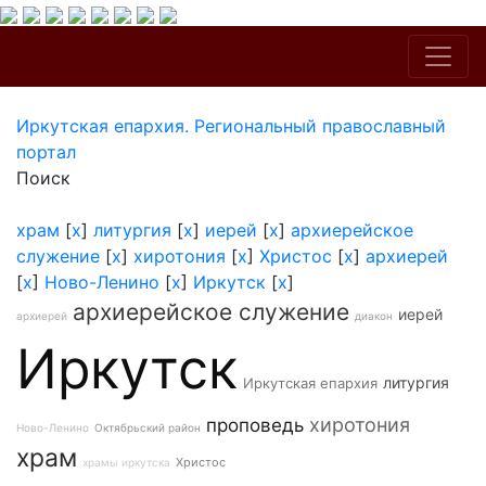
Иркутская епархия. Региональный православный
портал
Поиск
храм
[
x
]
литургия
[
x
]
иерей
[
x
]
архиерейское
служение
[
x
]
хиротония
[
x
]
Христос
[
x
]
архиерей
[
x
]
Ново-Ленино
[
x
]
Иркутск
[
x
]
архиерейское служение
иерей
архиерей
диакон
Иркутск
литургия
Иркутская епархия
хиротония
проповедь
Ново-Ленино
Октябрьский район
храм
Христос
храмы иркутска