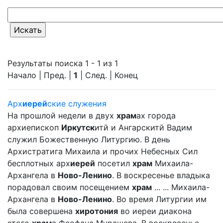
Результаты поиска 1 - 1 из 1
Начало | Пред. |
1
| След. | Конец
Арх
иерей
ские служения
На прошлой недели в двух
храм
ах города
архиепископ
Иркутск
итй и Ангарскитй Вадим
служил Божественную Литургию. В день
Архистратига Михаила и прочих Небесных Сил
бесплотных арх
иерей
посетил
храм
Михаила-
Архангела в
Ново-Ленино
. В воскресенье владыка
порадовал своим посещением
храм
... ... Михаила-
Архангела в
Ново-Ленино
. Во время Литургии им
была совершена
хиротония
во иереи диакона