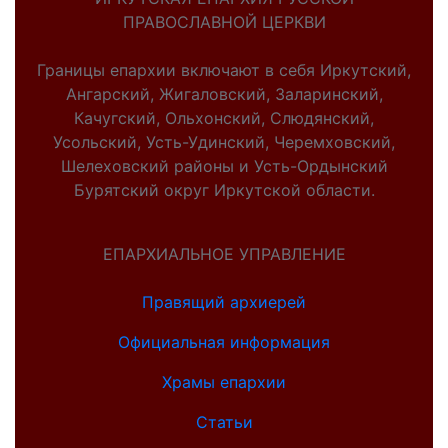
ПРАВОСЛАВНОЙ ЦЕРКВИ
Границы епархии включают в себя Иркутский,
Ангарский, Жигаловский, Заларинский,
Качугский, Ольхонский, Слюдянский,
Усольский, Усть-Удинский, Черемховский,
Шелеховский районы и Усть-Ордынский
Бурятский округ Иркутской области.
ЕПАРХИАЛЬНОЕ УПРАВЛЕНИЕ
Правящий архиерей
Официальная информация
Храмы епархии
Статьи