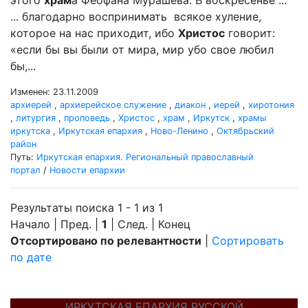
этого
храм
а Феофана Мурашева. В воскресенье ...
... благодарно воспринимать всякое хуление,
которое на нас приходит, ибо
Христос
говорит:
«если бы вы были от мира, мир убо свое любил
бы,...
Изменен: 23.11.2009
архиерей
,
архиерейское служение
,
диакон
,
иерей
,
хиротония
,
литургия
,
проповедь
,
Христос
,
храм
,
Иркутск
,
храмы
иркутска
,
Иркутская епархия
,
Ново-Ленино
,
Октябрьский
район
Путь:
Иркутская епархия. Региональный православный
портал
/
Новости епархии
Результаты поиска 1 - 1 из 1
Начало | Пред. |
1
| След. | Конец
Отсортировано по релевантности
|
Сортировать
по дате
ИРКУТСКАЯ ЕПАРХИЯ РУССКОЙ