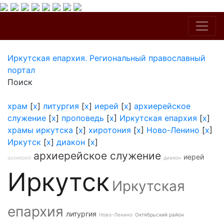
Иркутская епархия. Региональный православный
портал
Поиск
храм
[
x
]
литургия
[
x
]
иерей
[
x
]
архиерейское
служение
[
x
]
проповедь
[
x
]
Иркутская епархия
[
x
]
храмы иркутска
[
x
]
хиротония
[
x
]
Ново-Ленино
[
x
]
Иркутск
[
x
]
диакон
[
x
]
архиерейское служение
иерей
архиерей
диакон
Иркутск
Иркутская
епархия
литургия
Ново-Ленино
Октябрьский район