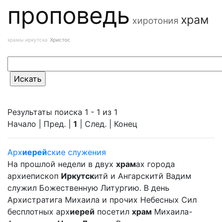
проповедь
храм
хиротония
храмы иркутска
Христос
Результаты поиска 1 - 1 из 1
Начало | Пред. |
1
| След. | Конец
Арх
иерей
ские служения
На прошлой недели в двух
храм
ах города
архиепископ
Иркутск
итй и Ангарскитй Вадим
служил Божественную Литургию. В день
Архистратига Михаила и прочих Небесных Сил
бесплотных арх
иерей
посетил
храм
Михаила-