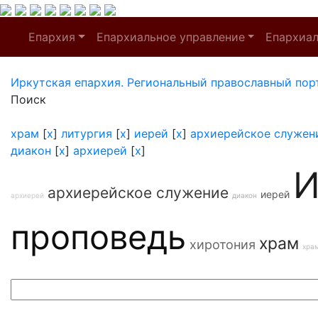
Епархия
Епархиальное управление
Епархиа
Иркутская епархия. Региональный православный пор
Поиск
храм
[
x
]
литургия
[
x
]
иерей
[
x
]
архиерейское служен
диакон
[
x
]
архиерей
[
x
]
И
архиерейское служение
иерей
архиерей
диакон
проповедь
храм
хиротония
хра