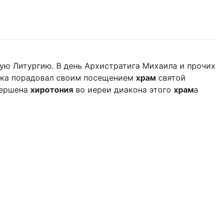
ую Литургию. В день Архистратига Михаила и прочих
дыка порадовал своим посещением
храм
святой
вершена
хиротония
во иереи диакона этого
храм
а