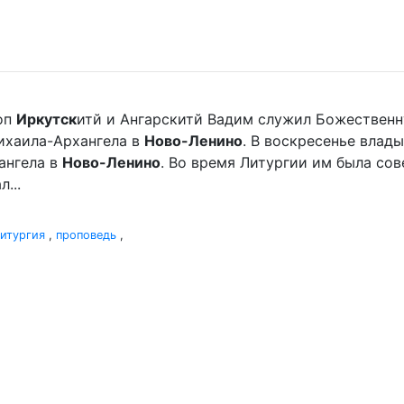
оп
Иркутск
итй и Ангарскитй Вадим служил Божественн
хаила-Архангела в
Ново-Ленино
. В воскресенье вла
ангела в
Ново-Ленино
. Во время Литургии им была со
...
итургия
,
проповедь
,