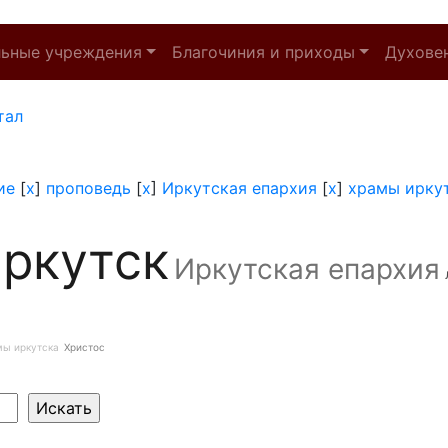
льные учреждения
Благочиния и приходы
Духове
тал
ие
[
x
]
проповедь
[
x
]
Иркутская епархия
[
x
]
храмы ирку
ркутск
Иркутская епархия
мы иркутска
Христос