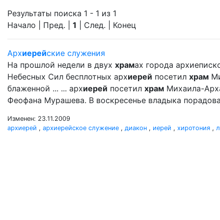
Результаты поиска 1 - 1 из 1
Начало | Пред. |
1
| След. | Конец
Арх
иерей
ские служения
На прошлой недели в двух
храм
ах города архиеписк
Небесных Сил бесплотных арх
иерей
посетил
храм
Ми
блаженной ... ... арх
иерей
посетил
храм
Михаила-Арх
Феофана Мурашева. В воскресенье владыка порадовал
Изменен: 23.11.2009
архиерей
,
архиерейское служение
,
диакон
,
иерей
,
хиротония
,
л