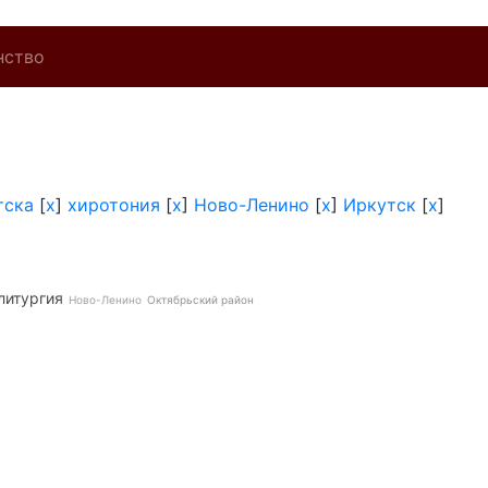
нство
тска
[
x
]
хиротония
[
x
]
Ново-Ленино
[
x
]
Иркутск
[
x
]
литургия
Ново-Ленино
Октябрьский район