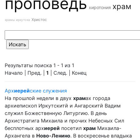
проповедь
храм
хиротония
Христос
храмы иркутска
Результаты поиска 1 - 1 из 1
Начало | Пред. |
1
| След. | Конец
Арх
иерей
ские служения
На прошлой недели в двух
храм
ах города
архиепископ Иркутскитй и Ангарскитй Вадим
служил Божественную Литургию. В день
Архистратига Михаила и прочих Небесных Сил
бесплотных арх
иерей
посетил
храм
Михаила-
Архангела в
Ново-Ленино
. В воскресенье владыка