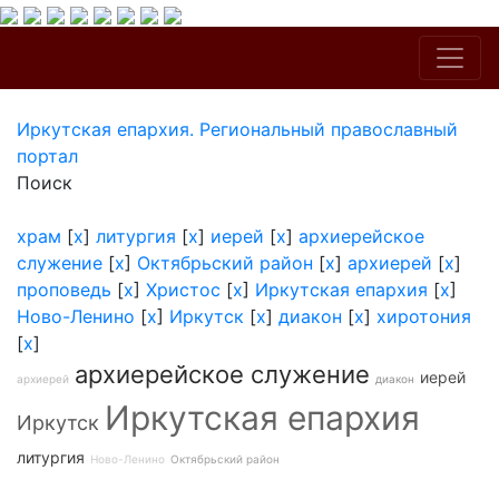
Иркутская епархия. Региональный православный
портал
Поиск
храм
[
x
]
литургия
[
x
]
иерей
[
x
]
архиерейское
служение
[
x
]
Октябрьский район
[
x
]
архиерей
[
x
]
проповедь
[
x
]
Христос
[
x
]
Иркутская епархия
[
x
]
Ново-Ленино
[
x
]
Иркутск
[
x
]
диакон
[
x
]
хиротония
[
x
]
архиерейское служение
иерей
архиерей
диакон
Иркутская епархия
Иркутск
литургия
Ново-Ленино
Октябрьский район