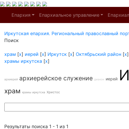
Епархия
Епархиальное управление
Епархиа
Иркутская епархия. Региональный православный пор
Поиск
храм
[
x
]
иерей
[
x
]
Иркутск
[
x
]
Октябрьский район
[
x
храмы иркутска
[
x
]
И
архиерейское служение
иерей
архиерей
диакон
храм
Христос
храмы иркутска
Результаты поиска 1 - 1 из 1