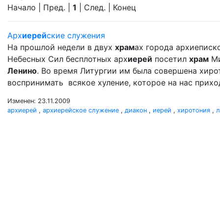
Начало | Пред. |
1
| След. | Конец
Арх
иерей
ские служения
На прошлой недели в двух
храм
ах города архиеписк
Небесных Сил бесплотных арх
иерей
посетил
храм
Ми
Ленино
. Во время Литургии им была совершена хир
воспринимать всякое хуление, которое на нас прихо
Изменен: 23.11.2009
архиерей
,
архиерейское служение
,
диакон
,
иерей
,
хиротония
,
л