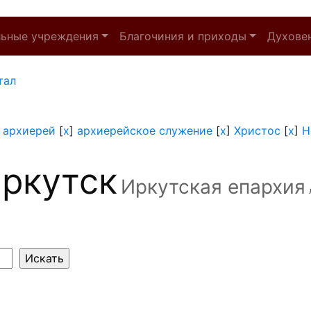
льные учреждения
Благочиния и приходы
Духове
тал
]
архиерей
[
x
]
архиерейское служение
[
x
]
Христос
[
x
]
Н
ркутск
Иркутская епархия