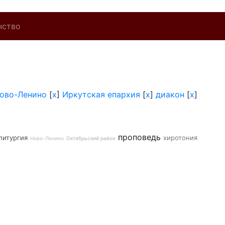
нство
ово-Ленино
[
x
]
Иркутская епархия
[
x
]
диакон
[
x
]
проповедь
литургия
хиротония
Ново-Ленино
Октябрьский район