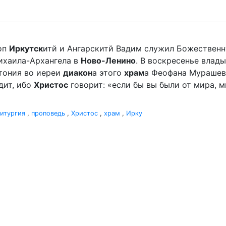
оп
Иркутск
итй и Ангарскитй Вадим служил Божественн
хаила-Архангела в
Ново-Ленино
. В воскресенье вла
отония во иереи
диакон
а этого
храм
а Феофана Мурашева.
дит, ибо
Христос
говорит: «если бы вы были от мира, ми
итургия
,
проповедь
,
Христос
,
храм
,
Ирку