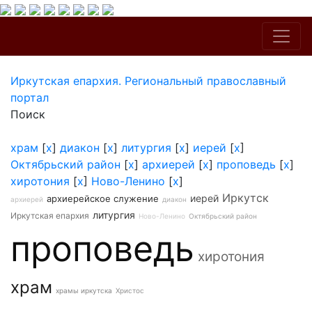
Иркутская епархия. Региональный православный
портал
Поиск
храм
[
x
]
диакон
[
x
]
литургия
[
x
]
иерей
[
x
]
Октябрьский район
[
x
]
архиерей
[
x
]
проповедь
[
x
]
хиротония
[
x
]
Ново-Ленино
[
x
]
Иркутск
иерей
архиерейское служение
архиерей
диакон
литургия
Иркутская епархия
Ново-Ленино
Октябрьский район
проповедь
хиротония
храм
храмы иркутска
Христос