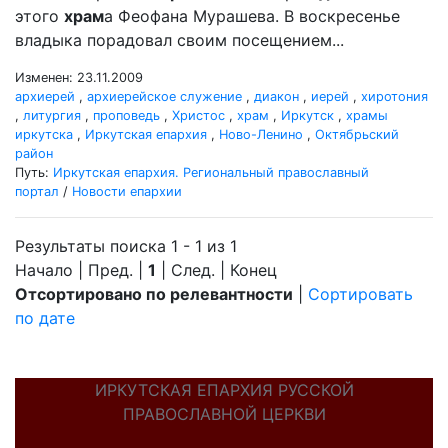
этого
храм
а Феофана Мурашева. В воскресенье
владыка порадовал своим посещением...
Изменен: 23.11.2009
архиерей
,
архиерейское служение
,
диакон
,
иерей
,
хиротония
,
литургия
,
проповедь
,
Христос
,
храм
,
Иркутск
,
храмы
иркутска
,
Иркутская епархия
,
Ново-Ленино
,
Октябрьский
район
Путь:
Иркутская епархия. Региональный православный
портал
/
Новости епархии
Результаты поиска 1 - 1 из 1
Начало | Пред. |
1
| След. | Конец
Отсортировано по релевантности
|
Сортировать
по дате
ИРКУТСКАЯ ЕПАРХИЯ РУССКОЙ
ПРАВОСЛАВНОЙ ЦЕРКВИ