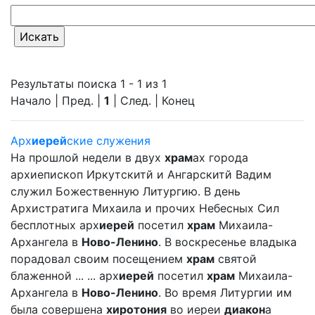
Результаты поиска 1 - 1 из 1
Начало | Пред. |
1
| След. | Конец
Арх
иерей
ские служения
На прошлой недели в двух
храм
ах города
архиепископ Иркутскитй и Ангарскитй Вадим
служил Божественную Литургию. В день
Архистратига Михаила и прочих Небесных Сил
бесплотных арх
иерей
посетил
храм
Михаила-
Архангела в
Ново-Ленино
. В воскресенье владыка
порадовал своим посещением
храм
святой
блаженной ... ... арх
иерей
посетил
храм
Михаила-
Архангела в
Ново-Ленино
. Во время Литургии им
была совершена
хиротония
во иереи
диакон
а