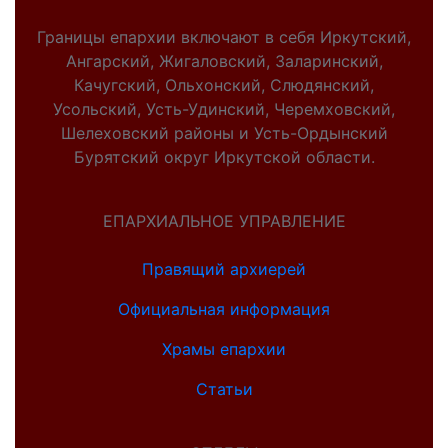
Границы епархии включают в себя Иркутский,
Ангарский, Жигаловский, Заларинский,
Качугский, Ольхонский, Слюдянский,
Усольский, Усть-Удинский, Черемховский,
Шелеховский районы и Усть-Ордынский
Бурятский округ Иркутской области.
ЕПАРХИАЛЬНОЕ УПРАВЛЕНИЕ
Правящий архиерей
Официальная информация
Храмы епархии
Статьи