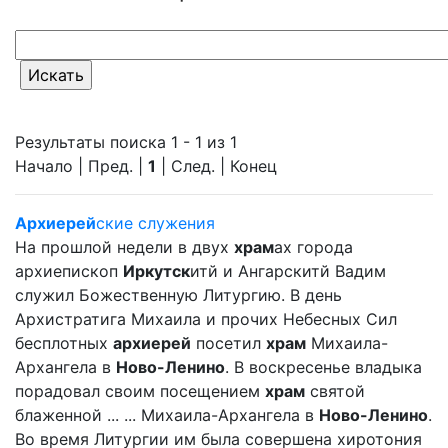
Результаты поиска 1 - 1 из 1
Начало | Пред. |
1
| След. | Конец
Архиерей
ские служения
На прошлой недели в двух
храм
ах города
архиепископ
Иркутск
итй и Ангарскитй Вадим
служил Божественную Литургию. В день
Архистратига Михаила и прочих Небесных Сил
бесплотных
архиерей
посетил
храм
Михаила-
Архангела в
Ново-Ленино
. В воскресенье владыка
порадовал своим посещением
храм
святой
блаженной ... ... Михаила-Архангела в
Ново-Ленино
.
Во время Литургии им была совершена хиротония