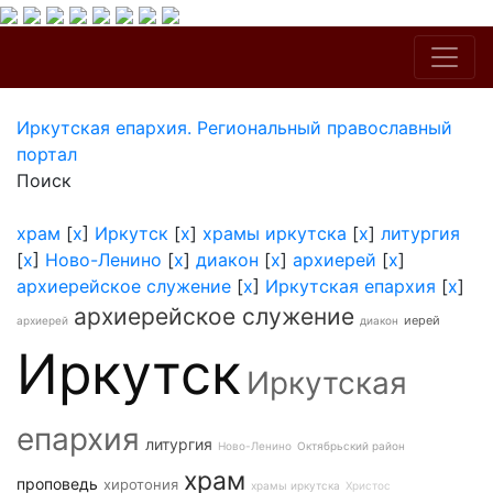
Иркутская епархия. Региональный православный
портал
Поиск
храм
[
x
]
Иркутск
[
x
]
храмы иркутска
[
x
]
литургия
[
x
]
Ново-Ленино
[
x
]
диакон
[
x
]
архиерей
[
x
]
архиерейское служение
[
x
]
Иркутская епархия
[
x
]
архиерейское служение
иерей
архиерей
диакон
Иркутск
Иркутская
епархия
литургия
Ново-Ленино
Октябрьский район
храм
проповедь
хиротония
храмы иркутска
Христос