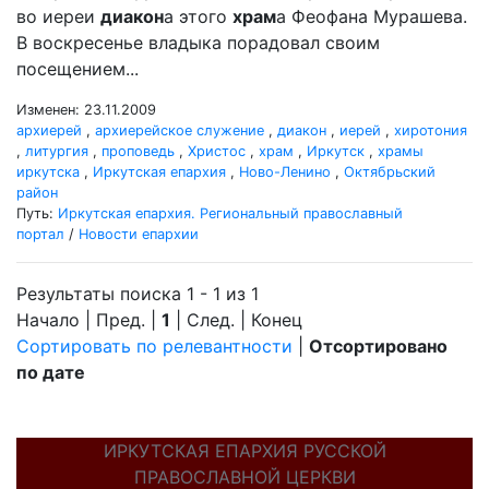
во иереи
диакон
а этого
храм
а Феофана Мурашева.
В воскресенье владыка порадовал своим
посещением...
Изменен: 23.11.2009
архиерей
,
архиерейское служение
,
диакон
,
иерей
,
хиротония
,
литургия
,
проповедь
,
Христос
,
храм
,
Иркутск
,
храмы
иркутска
,
Иркутская епархия
,
Ново-Ленино
,
Октябрьский
район
Путь:
Иркутская епархия. Региональный православный
портал
/
Новости епархии
Результаты поиска 1 - 1 из 1
Начало | Пред. |
1
| След. | Конец
Сортировать по релевантности
|
Отсортировано
по дате
ИРКУТСКАЯ ЕПАРХИЯ РУССКОЙ
ПРАВОСЛАВНОЙ ЦЕРКВИ