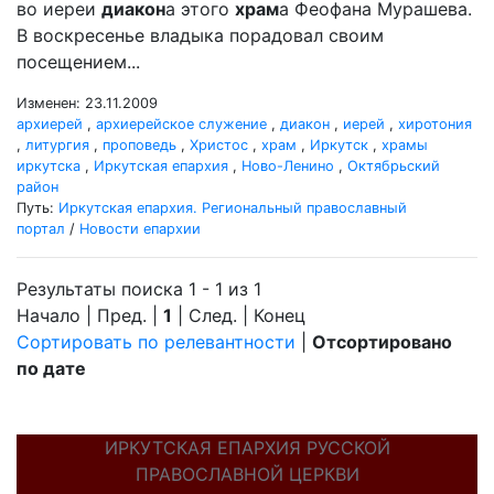
во иереи
диакон
а этого
храм
а Феофана Мурашева.
В воскресенье владыка порадовал своим
посещением...
Изменен: 23.11.2009
архиерей
,
архиерейское служение
,
диакон
,
иерей
,
хиротония
,
литургия
,
проповедь
,
Христос
,
храм
,
Иркутск
,
храмы
иркутска
,
Иркутская епархия
,
Ново-Ленино
,
Октябрьский
район
Путь:
Иркутская епархия. Региональный православный
портал
/
Новости епархии
Результаты поиска 1 - 1 из 1
Начало | Пред. |
1
| След. | Конец
Сортировать по релевантности
|
Отсортировано
по дате
ИРКУТСКАЯ ЕПАРХИЯ РУССКОЙ
ПРАВОСЛАВНОЙ ЦЕРКВИ