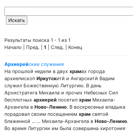
Результаты поиска 1 - 1 из 1
Начало | Пред. |
1
| След. | Конец
Архиерей
ские служения
На прошлой недели в двух
храм
ах города
архиепископ
Иркутск
итй и Ангарскитй Вадим
служил Божественную Литургию. В день
Архистратига Михаила и прочих Небесных Сил
бесплотных
архиерей
посетил
храм
Михаила-
Архангела в
Ново-Ленино
. В воскресенье владыка
порадовал своим посещением
храм
святой
блаженной ... ... Михаила-Архангела в
Ново-Ленино
.
Во время Литургии им была совершена хиротония