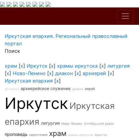
Иркутская епархия. Региональный православный
портал
Поиск
храм
[
x
]
Иркутск
[
x
]
храмы иркутска
[
x
]
литургия
[
x
]
Ново-Ленино
[
x
]
диакон
[
x
]
архиерей
[
x
]
Иркутская епархия
[
x
]
архиерейское служение
иерей
архиерей
диакон
Иркутск
Иркутская
епархия
литургия
Ново-Ленино
Октябрьский район
храм
проповедь
хиротония
храмы иркутска
Христос