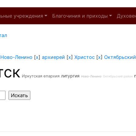
льные учреждения
Благочиния и приходы
Духове
тал
]
Ново-Ленино
[
x
]
архиерей
[
x
]
Христос
[
x
]
Октябрьский
тск
литургия
Иркутская епархия
Ново-Ленино
Октябрьский район