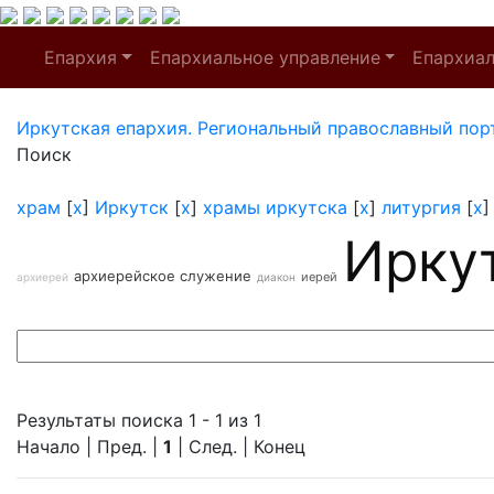
Епархия
Епархиальное управление
Епархиа
Иркутская епархия. Региональный православный пор
Поиск
храм
[
x
]
Иркутск
[
x
]
храмы иркутска
[
x
]
литургия
[
x
Ирку
архиерейское служение
иерей
архиерей
диакон
Результаты поиска 1 - 1 из 1
Начало | Пред. |
1
| След. | Конец