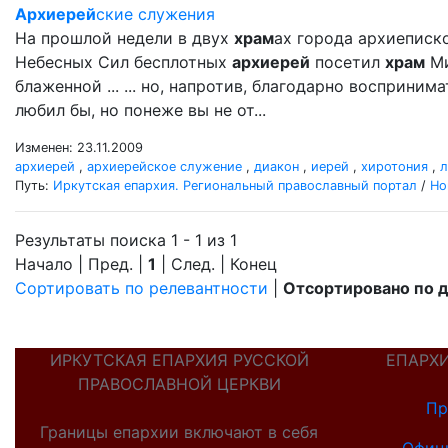
Архиерей
ские служения
На прошлой недели в двух
храм
ах города архиеписк
Небесных Сил бесплотных
архиерей
посетил
храм
Ми
блаженной ... ... но, напротив, благодарно восприни
любил бы, но понеже вы не от...
Изменен: 23.11.2009
архиерей
,
архиерейское служение
,
диакон
,
иерей
,
хиротония
,
л
Путь:
Иркутская епархия. Региональный православный портал
/
Но
Результаты поиска 1 - 1 из 1
Начало | Пред. |
1
| След. | Конец
Сортировать по релевантности
|
Отсортировано по 
ИРКУТСКАЯ ЕПАРХИЯ РУССКОЙ
ЕПАРХ
ПРАВОСЛАВНОЙ ЦЕРКВИ
Пр
Границы епархии включают в себя