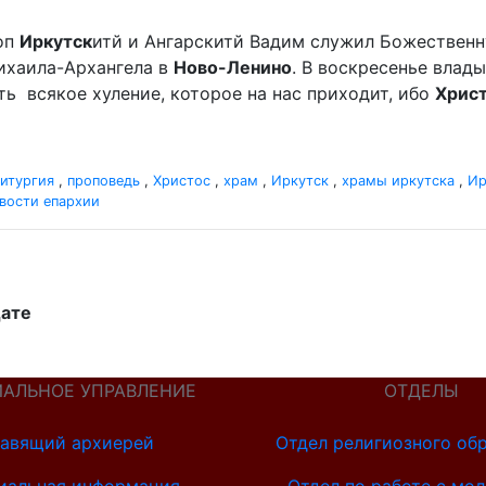
оп
Иркутск
итй и Ангарскитй Вадим служил Божественн
хаила-Архангела в
Ново-Ленино
. В воскресенье вла
мать всякое хуление, которое на нас приходит, ибо
Хрис
итургия
,
проповедь
,
Христос
,
храм
,
Иркутск
,
храмы иркутска
,
Ир
вости епархии
дате
ИАЛЬНОЕ УПРАВЛЕНИЕ
ОТДЕЛЫ
авящий архиерей
Отдел религиозного об