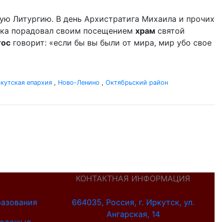
ую Литургию. В день Архистратига Михаила и прочих
дыка порадовал своим посещением
храм
святой
тос
говорит: «если бы вы были от мира, мир убо свое
кутская епархия
,
Ново-Ленино
,
Октябрьский район
КОНТАКТНАЯ ИНФОРМАЦИЯ
разования
664035, Россия, г. Иркутск, ул.
Ангарская, 14