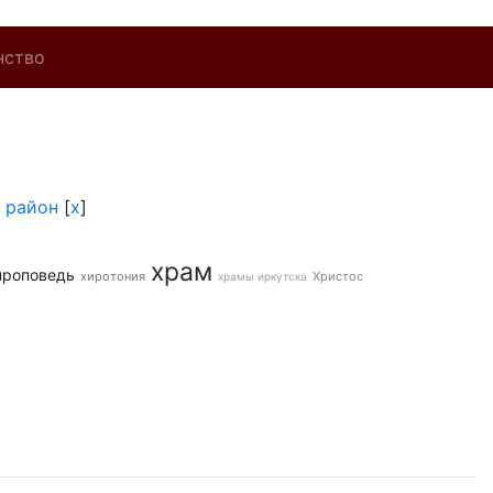
нство
 район
[
x
]
храм
проповедь
хиротония
Христос
храмы иркутска