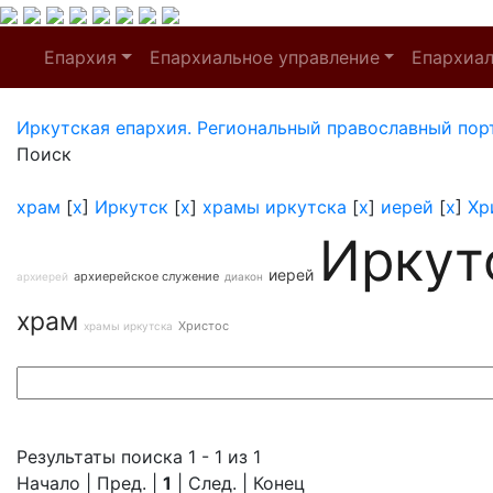
Епархия
Епархиальное управление
Епархиа
Иркутская епархия. Региональный православный пор
Поиск
храм
[
x
]
Иркутск
[
x
]
храмы иркутска
[
x
]
иерей
[
x
]
Хр
Иркут
иерей
архиерейское служение
архиерей
диакон
храм
Христос
храмы иркутска
Результаты поиска 1 - 1 из 1
Начало | Пред. |
1
| След. | Конец