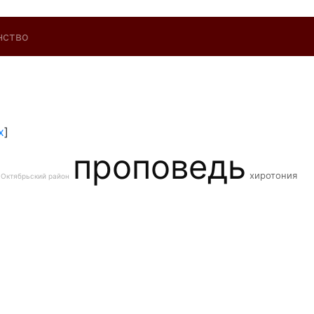
нство
x
]
проповедь
хиротония
Октябрьский район