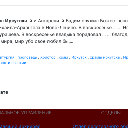
оп
Иркутск
итй и Ангарскитй Вадим служил Божественн
хаила-Архангела в Ново-Ленино. В воскресенье ... ...
рашева. В воскресенье владыка порадовал ... ... благ
мира, мир убо свое любил бы,...
итургия
,
проповедь
,
Христос
,
храм
,
Иркутск
,
храмы иркутска
,
Ир
вости епархии
дате
ИАЛЬНОЕ УПРАВЛЕНИЕ
ОТДЕЛЫ
авящий архиерей
Отдел религиозного об