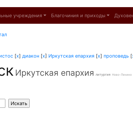
льные учреждения
Благочиния и приходы
Духове
тал
истос
[
x
]
диакон
[
x
]
Иркутская епархия
[
x
]
проповедь
[
ск
Иркутская епархия
литургия
Ново-Ленино