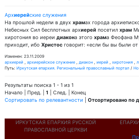
Арх
иерей
ские служения
На прошлой недели в двух
храм
ах города архиеписк
Небесных Сил бесплотных арх
иерей
посетил
храм
Ми
хиротония во иереи
диакон
а этого
храм
а Феофана Му
приходит, ибо
Христос
говорит: «если бы вы были от 
Изменен: 23.11.2009
архиерей
,
архиерейское служение
,
диакон
,
иерей
,
хиротония
,
л
Путь:
Иркутская епархия. Региональный православный портал
/
Но
Результаты поиска 1 - 1 из 1
Начало | Пред. |
1
| След. | Конец
Сортировать по релевантности
|
Отсортировано по 
ИРКУТСКАЯ ЕПАРХИЯ РУССКОЙ
ЕПАРХ
ПРАВОСЛАВНОЙ ЦЕРКВИ
Пр