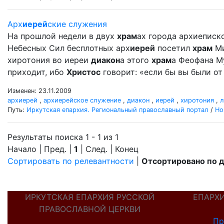
Арх
иерей
ские служения
На прошлой недели в двух
храм
ах города архиеписк
Небесных Сил бесплотных арх
иерей
посетил
храм
Ми
хиротония во иереи
диакон
а этого
храм
а Феофана Му
приходит, ибо
Христос
говорит: «если бы вы были от 
Изменен: 23.11.2009
архиерей
,
архиерейское служение
,
диакон
,
иерей
,
хиротония
,
л
Путь:
Иркутская епархия. Региональный православный портал
/
Но
Результаты поиска 1 - 1 из 1
Начало | Пред. |
1
| След. | Конец
Сортировать по релевантности
|
Отсортировано по 
ИРКУТСКАЯ ЕПАРХИЯ РУССКОЙ
ЕПАРХ
ПРАВОСЛАВНОЙ ЦЕРКВИ
Пр