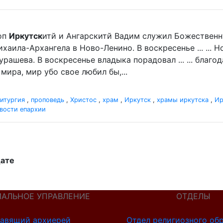
оп
Иркутск
итй и Ангарскитй Вадим служил Божественн
хаила-Архангела в Ново-Ленино. В воскресенье ... ...
рашева. В воскресенье владыка порадовал ... ... благ
мира, мир убо свое любил бы,...
итургия
,
проповедь
,
Христос
,
храм
,
Иркутск
,
храмы иркутска
,
Ир
вости епархии
дате
ИАЛЬНОЕ УПРАВЛЕНИЕ
ОТДЕЛЫ
авящий архиерей
Отдел религиозного об