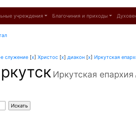
льные учреждения
Благочиния и приходы
Духове
тал
ое служение
[
x
]
Христос
[
x
]
диакон
[
x
]
Иркутская епарх
ркутск
Иркутская епархия