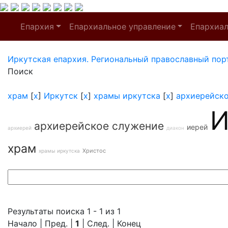
Епархия
Епархиальное управление
Епархиа
Иркутская епархия. Региональный православный пор
Поиск
храм
[
x
]
Иркутск
[
x
]
храмы иркутска
[
x
]
архиерейск
И
архиерейское служение
иерей
архиерей
диакон
храм
Христос
храмы иркутска
Результаты поиска 1 - 1 из 1
Начало | Пред. |
1
| След. | Конец