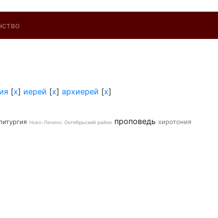
нство
ия
[
x
]
иерей
[
x
]
архиерей
[
x
]
проповедь
литургия
хиротония
Ново-Ленино
Октябрьский район