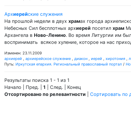
Арх
иерей
ские служения
На прошлой недели в двух
храм
ах города архиеписк
Небесных Сил бесплотных арх
иерей
посетил
храм
Ми
Архангела в
Ново-Ленино
. Во время Литургии им б
воспринимать всякое хуление, которое на нас прихо
Изменен: 23.11.2009
архиерей
,
архиерейское служение
,
диакон
,
иерей
,
хиротония
,
л
Путь:
Иркутская епархия. Региональный православный портал
/
Но
Результаты поиска 1 - 1 из 1
Начало | Пред. |
1
| След. | Конец
Отсортировано по релевантности
|
Сортировать по 