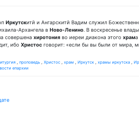
оп
Иркутск
итй и Ангарскитй Вадим служил Божественн
хаила-Архангела в
Ново-Ленино
. В воскресенье вла
ыла совершена
хиротония
во иереи диакона этого
храм
а
дит, ибо
Христос
говорит: «если бы вы были от мира, ми
итургия
,
проповедь
,
Христос
,
храм
,
Иркутск
,
храмы иркутска
,
Ир
вости епархии
дате