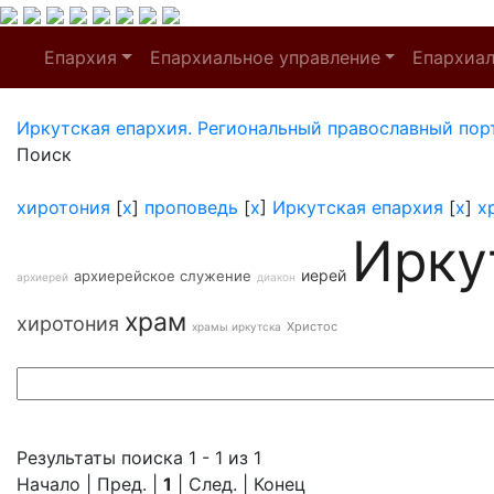
Епархия
Епархиальное управление
Епархиа
Иркутская епархия. Региональный православный пор
Поиск
хиротония
[
x
]
проповедь
[
x
]
Иркутская епархия
[
x
]
х
Ирку
иерей
архиерейское служение
архиерей
диакон
храм
хиротония
Христос
храмы иркутска
Результаты поиска 1 - 1 из 1
Начало | Пред. |
1
| След. | Конец