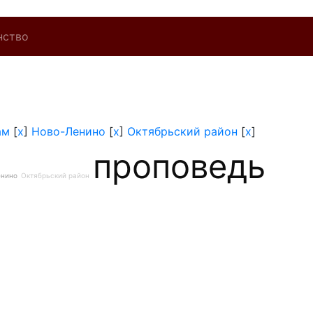
нство
ам
[
x
]
Ново-Ленино
[
x
]
Октябрьский район
[
x
]
проповедь
енино
Октябрьский район