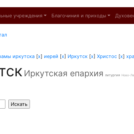
льные учреждения
Благочиния и приходы
Духове
тал
рамы иркутска
[
x
]
иерей
[
x
]
Иркутск
[
x
]
Христос
[
x
]
хр
тск
Иркутская епархия
литургия
Ново-Л