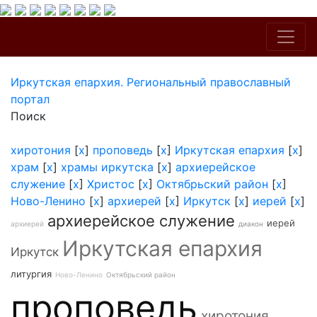
Иркутская епархия. Региональный православный
портал
Поиск
хиротония
[
x
]
проповедь
[
x
]
Иркутская епархия
[
x
]
храм
[
x
]
храмы иркутска
[
x
]
архиерейское
служение
[
x
]
Христос
[
x
]
Октябрьский район
[
x
]
Ново-Ленино
[
x
]
архиерей
[
x
]
Иркутск
[
x
]
иерей
[
x
]
архиерейское служение
иерей
архиерей
диакон
Иркутская епархия
Иркутск
литургия
Ново-Ленино
Октябрьский район
проповедь
хиротония