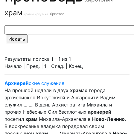
храм
Христос
храмы иркутска
Результаты поиска 1 - 1 из 1
Начало | Пред. |
1
| След. | Конец
Архиерей
ские служения
На прошлой недели в двух
храм
ах города
архиепископ Иркутскитй и Ангарскитй Вадим
служил ... .... В день Архистратига Михаила и
прочих Небесных Сил бесплотных
архиерей
посетил
храм
Михаила-Архангела в
Ново-Ленино
.
В воскресенье владыка порадовал своим
посещением
храм
... ... Михаила-Архангела в
Ново-