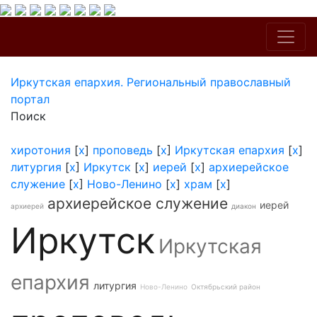
Иркутская епархия. Региональный православный
портал
Поиск
хиротония
[
x
]
проповедь
[
x
]
Иркутская епархия
[
x
]
литургия
[
x
]
Иркутск
[
x
]
иерей
[
x
]
архиерейское
служение
[
x
]
Ново-Ленино
[
x
]
храм
[
x
]
архиерейское служение
иерей
архиерей
диакон
Иркутск
Иркутская
епархия
литургия
Ново-Ленино
Октябрьский район