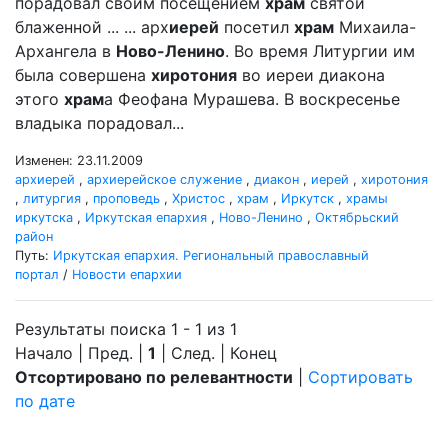
порадовал своим посещением
храм
святой
блаженной ... ... арх
иерей
посетил
храм
Михаила-
Архангела в
Ново-Ленино
. Во время Литургии им
была совершена
хиротония
во иереи диакона
этого
храм
а Феофана Мурашева. В воскресенье
владыка порадовал...
Изменен: 23.11.2009
архиерей
,
архиерейское служение
,
диакон
,
иерей
,
хиротония
,
литургия
,
проповедь
,
Христос
,
храм
,
Иркутск
,
храмы
иркутска
,
Иркутская епархия
,
Ново-Ленино
,
Октябрьский
район
Путь:
Иркутская епархия. Региональный православный
портал
/
Новости епархии
Результаты поиска 1 - 1 из 1
Начало | Пред. |
1
| След. | Конец
Отсортировано по релевантности
|
Сортировать
по дате