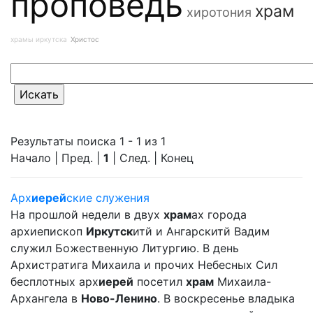
проповедь
храм
хиротония
храмы иркутска
Христос
Результаты поиска 1 - 1 из 1
Начало | Пред. |
1
| След. | Конец
Арх
иерей
ские служения
На прошлой недели в двух
храм
ах города
архиепископ
Иркутск
итй и Ангарскитй Вадим
служил Божественную Литургию. В день
Архистратига Михаила и прочих Небесных Сил
бесплотных арх
иерей
посетил
храм
Михаила-
Архангела в
Ново-Ленино
. В воскресенье владыка