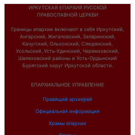
ИРКУТСКАЯ ЕПАРХИЯ РУССКОЙ
ПРАВОСЛАВНОЙ ЦЕРКВИ
Границы епархии включают в себя Иркутский,
Ангарский, Жигаловский, Заларинский,
Качугский, Ольхонский, Слюдянский,
Усольский, Усть-Удинский, Черемховский,
Шелеховский районы и Усть-Ордынский
Бурятский округ Иркутской области.
ЕПАРХИАЛЬНОЕ УПРАВЛЕНИЕ
Правящий архиерей
Официальная информация
Храмы епархии