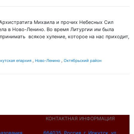
нь Архистратига Михаила и прочих Небесных Сил
гела в Ново-Ленино. Во время Литургии им была
оспринимать всякое хуление, которое на нас приходит,
кутская епархия
,
Ново-Ленино
,
Октябрьский район
КОНТАКТНАЯ ИНФОРМАЦИЯ
разования
664035, Россия, г. Иркутск, ул.