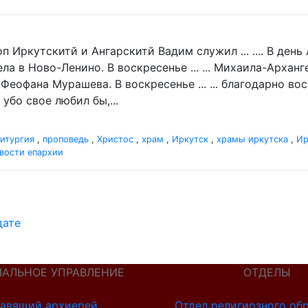
п Иркутскитй и Ангарскитй Вадим служил ... .... В де
а в Ново-Ленино. В воскресенье ... ... Михаила-Архан
 Феофана Мурашева. В воскресенье ... ... благодарно в
убо свое любил бы,...
итургия
,
проповедь
,
Христос
,
храм
,
Иркутск
,
храмы иркутска
,
Ир
вости епархии
дате
ИАЛЬНОЕ УПРАВЛЕНИЕ
ОТДЕЛЫ
авящий архиерей
Отдел религиозного об