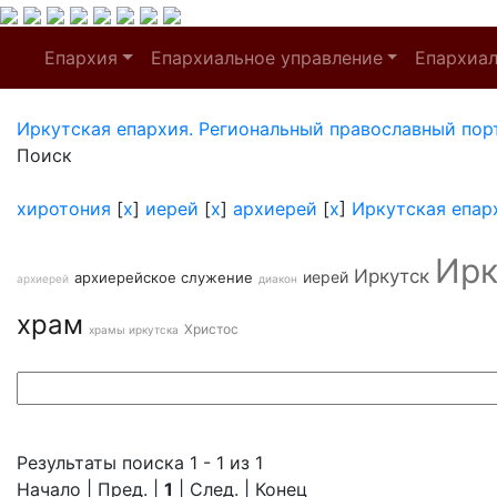
Епархия
Епархиальное управление
Епархиа
Иркутская епархия. Региональный православный пор
Поиск
хиротония
[
x
]
иерей
[
x
]
архиерей
[
x
]
Иркутская епар
Ирк
Иркутск
иерей
архиерейское служение
архиерей
диакон
храм
Христос
храмы иркутска
Результаты поиска 1 - 1 из 1
Начало | Пред. |
1
| След. | Конец