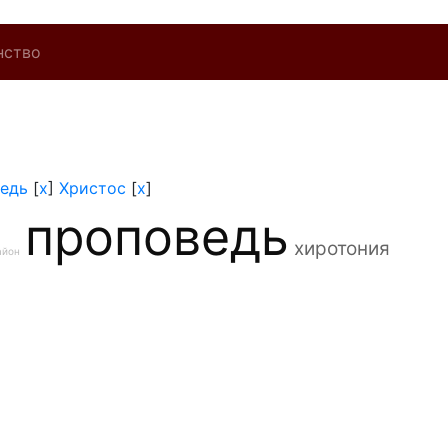
нство
едь
[
x
]
Христос
[
x
]
проповедь
хиротония
айон