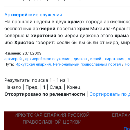
Арх
иерей
ские служения
На прошлой недели в двух
храм
ах города архиеписко
бесплотных арх
иерей
посетил
храм
Михаила-Архангел
совершена
хиротония
во иереи диакона этого
храм
а
ибо
Христос
говорит: «если бы вы были от мира, мир 
Изменен: 23.11.2009
архиерей
,
архиерейское служение
,
диакон
,
иерей
,
хиротония
,
л
Путь:
Иркутская епархия. Региональный православный портал
/
Но
Результаты поиска 1 - 1 из 1
Начало | Пред. |
1
| След. | Конец
Отсортировано по релевантности
|
Сортировать по 
ИРКУТСКАЯ ЕПАРХИЯ РУССКОЙ
ЕПАРХ
ПРАВОСЛАВНОЙ ЦЕРКВИ
Пр