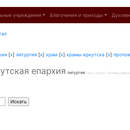
льные учреждения
Благочиния и приходы
Духове
тал
хия
[
x
]
литургия
[
x
]
храм
[
x
]
храмы иркутска
[
x
]
пропов
утская епархия
литургия
Ново-Ленино
Октябрьский р