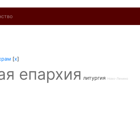
нство
храм
[
x
]
ая епархия
литургия
Ново-Ленино