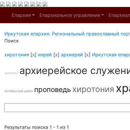
Епархия
Епархиальное управление
Епархиа
Иркутская епархия. Региональный православный пор
Поиск
хиротония
[
x
]
иерей
[
x
]
архиерей
[
x
]
Иркутская епар
архиерейское служен
архиерей
хр
хиротония
проповедь
Октябрьский район
Результаты поиска 1 - 1 из 1