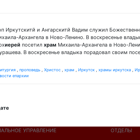
оп Иркутскитй и Ангарскитй Вадим служил Божественн
хаила-Архангела в Ново-Ленино. В воскресенье влад
рх
иерей
посетил
храм
Михаила-Архангела в Ново-Лени
урашева. В воскресенье владыка порадовал своим по
итургия
,
проповедь
,
Христос
,
храм
,
Иркутск
,
храмы иркутска
,
Ир
вости епархии
дате
ИАЛЬНОЕ УПРАВЛЕНИЕ
ОТДЕЛЫ