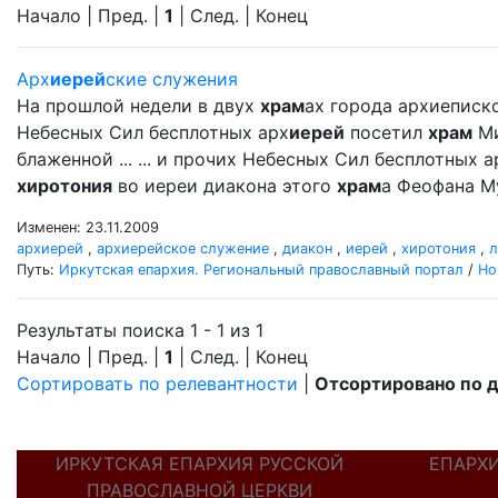
Начало | Пред. |
1
| След. | Конец
Арх
иерей
ские служения
На прошлой недели в двух
храм
ах города архиеписк
Небесных Сил бесплотных арх
иерей
посетил
храм
Ми
блаженной ... ... и прочих Небесных Сил бесплотных а
хиротония
во иереи диакона этого
храм
а Феофана М
Изменен: 23.11.2009
архиерей
,
архиерейское служение
,
диакон
,
иерей
,
хиротония
,
л
Путь:
Иркутская епархия. Региональный православный портал
/
Но
Результаты поиска 1 - 1 из 1
Начало | Пред. |
1
| След. | Конец
Сортировать по релевантности
|
Отсортировано по 
ИРКУТСКАЯ ЕПАРХИЯ РУССКОЙ
ЕПАРХ
ПРАВОСЛАВНОЙ ЦЕРКВИ