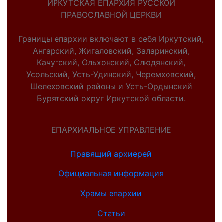
ИРКУТСКАЯ ЕПАРХИЯ РУССКОЙ
ПРАВОСЛАВНОЙ ЦЕРКВИ
Границы епархии включают в себя Иркутский,
Ангарский, Жигаловский, Заларинский,
Качугский, Ольхонский, Слюдянский,
Усольский, Усть-Удинский, Черемховский,
Шелеховский районы и Усть-Ордынский
Бурятский округ Иркутской области.
ЕПАРХИАЛЬНОЕ УПРАВЛЕНИЕ
Правящий архиерей
Официальная информация
Храмы епархии
Статьи