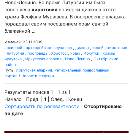
Ново-Ленино. Во время Литургии им была
совершена
хиротония
во иереи диакона этого
храма Феофана Мурашева. В воскресенье владыка
порадовал своим посещением храм святой
блаженной ...
Изменен: 23.11.2009
архиерей
,
архиерейское служение
,
диакон
,
иерей
,
хиротония
,
литургия
,
проповедь
,
Христос
,
храм
,
Иркутск
,
храмы
иркутска
,
Иркутская епархия
,
Ново-Ленино
,
Октябрьский
район
Путь:
Иркутская епархия. Региональный православный
портал
/
Новости епархии
Результаты поиска 1 - 1 из 1
Начало | Пред. |
1
| След. | Конец
Сортировать по релевантности
|
Отсортировано
по дате