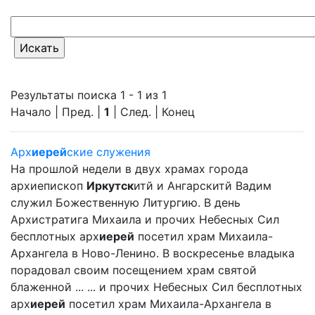
Результаты поиска 1 - 1 из 1
Начало | Пред. |
1
| След. | Конец
Арх
иерей
ские служения
На прошлой недели в двух храмах города
архиепископ
Иркутск
итй и Ангарскитй Вадим
служил Божественную Литургию. В день
Архистратига Михаила и прочих Небесных Сил
бесплотных арх
иерей
посетил храм Михаила-
Архангела в Ново-Ленино. В воскресенье владыка
порадовал своим посещением храм святой
блаженной ... ... и прочих Небесных Сил бесплотных
арх
иерей
посетил храм Михаила-Архангела в