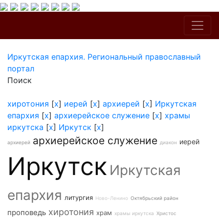
Иркутская епархия. Региональный православный
портал
Поиск
хиротония
[
x
]
иерей
[
x
]
архиерей
[
x
]
Иркутская
епархия
[
x
]
архиерейское служение
[
x
]
храмы
иркутска
[
x
]
Иркутск
[
x
]
архиерейское служение
иерей
архиерей
диакон
Иркутск
Иркутская
епархия
литургия
Ново-Ленино
Октябрьский район
хиротония
проповедь
храм
храмы иркутска
Христос