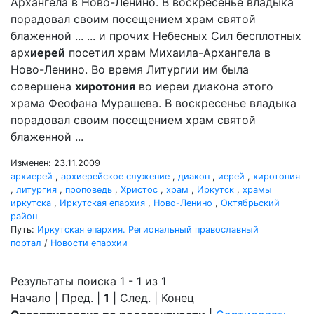
Архангела в Ново-Ленино. В воскресенье владыка
порадовал своим посещением храм святой
блаженной ... ... и прочих Небесных Сил бесплотных
арх
иерей
посетил храм Михаила-Архангела в
Ново-Ленино. Во время Литургии им была
совершена
хиротония
во иереи диакона этого
храма Феофана Мурашева. В воскресенье владыка
порадовал своим посещением храм святой
блаженной ...
Изменен: 23.11.2009
архиерей
,
архиерейское служение
,
диакон
,
иерей
,
хиротония
,
литургия
,
проповедь
,
Христос
,
храм
,
Иркутск
,
храмы
иркутска
,
Иркутская епархия
,
Ново-Ленино
,
Октябрьский
район
Путь:
Иркутская епархия. Региональный православный
портал
/
Новости епархии
Результаты поиска 1 - 1 из 1
Начало | Пред. |
1
| След. | Конец