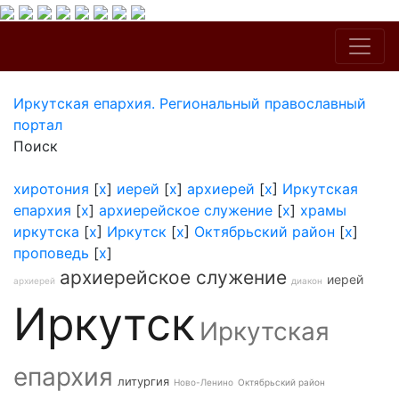
Иркутская епархия. Региональный православный
портал
Поиск
хиротония
[
x
]
иерей
[
x
]
архиерей
[
x
]
Иркутская
епархия
[
x
]
архиерейское служение
[
x
]
храмы
иркутска
[
x
]
Иркутск
[
x
]
Октябрьский район
[
x
]
проповедь
[
x
]
архиерейское служение
иерей
архиерей
диакон
Иркутск
Иркутская
епархия
литургия
Ново-Ленино
Октябрьский район