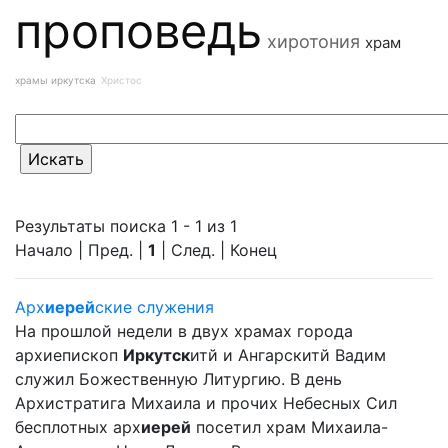
проповедь
хиротония
храм
храмы иркутска
Христос
Результаты поиска 1 - 1 из 1
Начало | Пред. |
1
| След. | Конец
Арх
иерей
ские служения
На прошлой недели в двух храмах города
архиепископ
Иркутск
итй и Ангарскитй Вадим
служил Божественную Литургию. В день
Архистратига Михаила и прочих Небесных Сил
бесплотных арх
иерей
посетил храм Михаила-