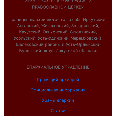
ИРКУТСКАЯ ЕПАРХИЯ РУССКОЙ
ПРАВОСЛАВНОЙ ЦЕРКВИ
Границы епархии включают в себя Иркутский,
Ангарский, Жигаловский, Заларинский,
Качугский, Ольхонский, Слюдянский,
Усольский, Усть-Удинский, Черемховский,
Шелеховский районы и Усть-Ордынский
Бурятский округ Иркутской области.
ЕПАРХИАЛЬНОЕ УПРАВЛЕНИЕ
Правящий архиерей
Официальная информация
Храмы епархии
Статьи