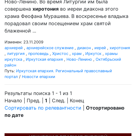
Ново-Ленино. Во время Литургии им была
совершена
хиротония
во иереи диакона этого
храма Феофана Мурашева. В воскресенье владыка
порадовал своим посещением храм святой
блаженной ...
Изменен: 23.11.2009
архиерей
,
архиерейское служение
,
диакон
,
иерей
,
хиротония
,
литургия
,
проповедь
,
Христос
,
храм
,
Иркутск
,
храмы
иркутска
,
Иркутская епархия
,
Ново-Ленино
,
Октябрьский
район
Путь:
Иркутская епархия. Региональный православный
портал
/
Новости епархии
Результаты поиска 1 - 1 из 1
Начало | Пред. |
1
| След. | Конец
Сортировать по релевантности
|
Отсортировано
по дате