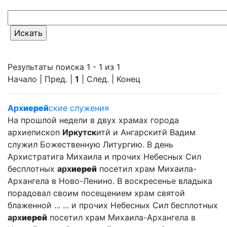
Результаты поиска 1 - 1 из 1
Начало | Пред. |
1
| След. | Конец
Арх
иерей
ские служения
На прошлой недели в двух храмах города
архиепископ
Иркутск
итй и Ангарскитй Вадим
служил Божественную Литургию. В день
Архистратига Михаила и прочих Небесных Сил
бесплотных
арх
иерей
посетил храм Михаила-
Архангела в Ново-Ленино. В воскресенье владыка
порадовал своим посещением храм святой
блаженной ... ... и прочих Небесных Сил бесплотных
арх
иерей
посетил храм Михаила-Архангела в