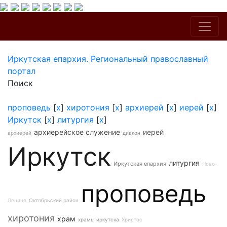
Иркутская епархия. Региональный православный
портал
Поиск
проповедь
[
x
]
хиротония
[
x
]
архиерей
[
x
]
иерей
[
x
]
Иркутск
[
x
]
литургия
[
x
]
архиерейское служение
иерей
архиерей
диакон
Иркутск
литургия
Иркутская епархия
Ново-
проповедь
Ленино
Октябрьский район
хиротония
храм
храмы иркутска
Христос