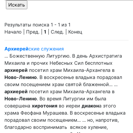
Результаты поиска 1 - 1 из 1
Начало | Пред. |
1
| След. | Конец
Архиерей
ские служения
... Божественную Литургию. В день Архистратига
Михаила и прочих Небесных Сил бесплотных
архиерей
посетил храм Михаила-Архангела в
Ново-Ленино
. В воскресенье владыка порадовал
своим посещением храм святой блаженной... ...
архиерей
посетил храм Михаила-Архангела в
Ново-Ленино
. Во время Литургии им была
совершена
хиротония
во иереи
диакон
а этого
храма Феофана Мурашева. В воскресенье владыка
порадовал своим посещением... ... но, напротив,
благодарно воспринимать всякое хуление,