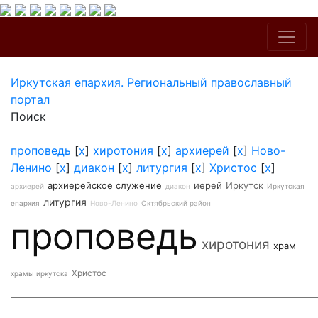
Иркутская епархия. Региональный православный
портал
Поиск
проповедь
[
x
]
хиротония
[
x
]
архиерей
[
x
]
Ново-
Ленино
[
x
]
диакон
[
x
]
литургия
[
x
]
Христос
[
x
]
архиерейское служение
иерей
Иркутск
архиерей
диакон
Иркутская
литургия
епархия
Ново-Ленино
Октябрьский район
проповедь
хиротония
храм
Христос
храмы иркутска