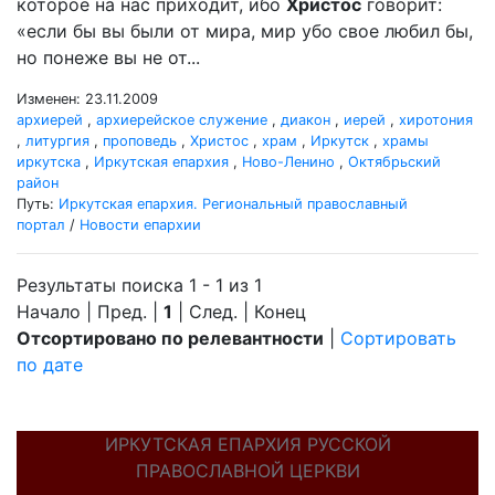
которое на нас приходит, ибо
Христос
говорит:
«если бы вы были от мира, мир убо свое любил бы,
но понеже вы не от...
Изменен: 23.11.2009
архиерей
,
архиерейское служение
,
диакон
,
иерей
,
хиротония
,
литургия
,
проповедь
,
Христос
,
храм
,
Иркутск
,
храмы
иркутска
,
Иркутская епархия
,
Ново-Ленино
,
Октябрьский
район
Путь:
Иркутская епархия. Региональный православный
портал
/
Новости епархии
Результаты поиска 1 - 1 из 1
Начало | Пред. |
1
| След. | Конец
Отсортировано по релевантности
|
Сортировать
по дате
ИРКУТСКАЯ ЕПАРХИЯ РУССКОЙ
ПРАВОСЛАВНОЙ ЦЕРКВИ