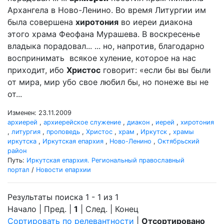
Архангела в Ново-Ленино. Во время Литургии им
была совершена
хиротония
во иереи диакона
этого храма Феофана Мурашева. В воскресенье
владыка порадовал... ... но, напротив, благодарно
воспринимать всякое хуление, которое на нас
приходит, ибо
Христос
говорит: «если бы вы были
от мира, мир убо свое любил бы, но понеже вы не
от...
Изменен: 23.11.2009
архиерей
,
архиерейское служение
,
диакон
,
иерей
,
хиротония
,
литургия
,
проповедь
,
Христос
,
храм
,
Иркутск
,
храмы
иркутска
,
Иркутская епархия
,
Ново-Ленино
,
Октябрьский
район
Путь:
Иркутская епархия. Региональный православный
портал
/
Новости епархии
Результаты поиска 1 - 1 из 1
Начало | Пред. |
1
| След. | Конец
Сортировать по релевантности
|
Отсортировано