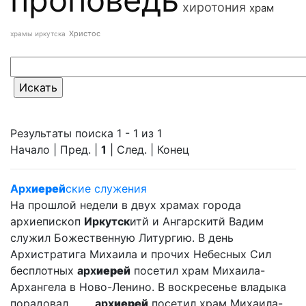
хиротония
храм
Христос
храмы иркутска
Результаты поиска 1 - 1 из 1
Начало | Пред. |
1
| След. | Конец
Арх
иерей
ские служения
На прошлой недели в двух храмах города
архиепископ
Иркутск
итй и Ангарскитй Вадим
служил Божественную Литургию. В день
Архистратига Михаила и прочих Небесных Сил
бесплотных
арх
иерей
посетил храм Михаила-
Архангела в Ново-Ленино. В воскресенье владыка
порадовал ... ...
арх
иерей
посетил храм Михаила-