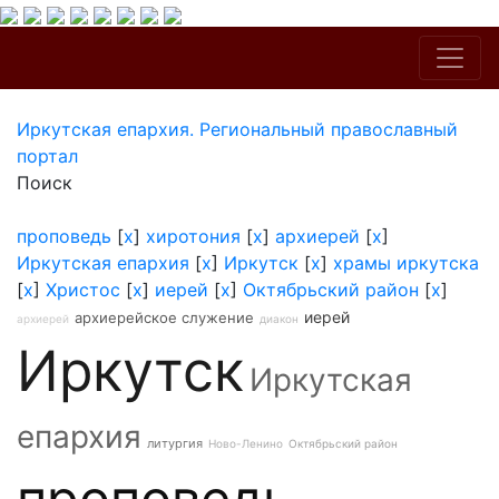
Иркутская епархия. Региональный православный
портал
Поиск
проповедь
[
x
]
хиротония
[
x
]
архиерей
[
x
]
Иркутская епархия
[
x
]
Иркутск
[
x
]
храмы иркутска
[
x
]
Христос
[
x
]
иерей
[
x
]
Октябрьский район
[
x
]
иерей
архиерейское служение
архиерей
диакон
Иркутск
Иркутская
епархия
литургия
Ново-Ленино
Октябрьский район
проповедь