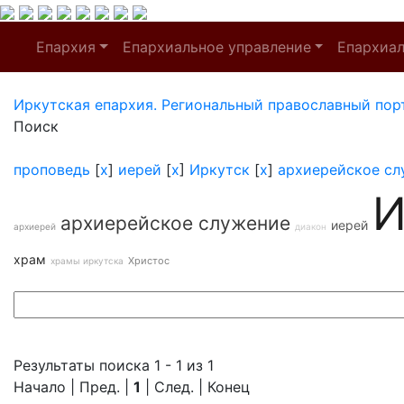
Епархия
Епархиальное управление
Епархиа
Иркутская епархия. Региональный православный пор
Поиск
проповедь
[
x
]
иерей
[
x
]
Иркутск
[
x
]
архиерейское сл
И
архиерейское служение
иерей
архиерей
диакон
храм
Христос
храмы иркутска
Результаты поиска 1 - 1 из 1
Начало | Пред. |
1
| След. | Конец