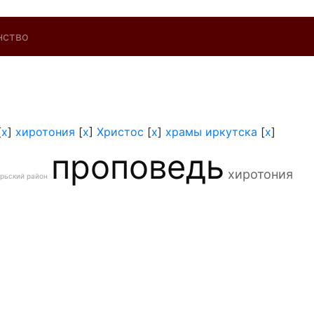
нство
[
x
]
хиротония
[
x
]
Христос
[
x
]
храмы иркутска
[
x
]
проповедь
хиротония
рьский район