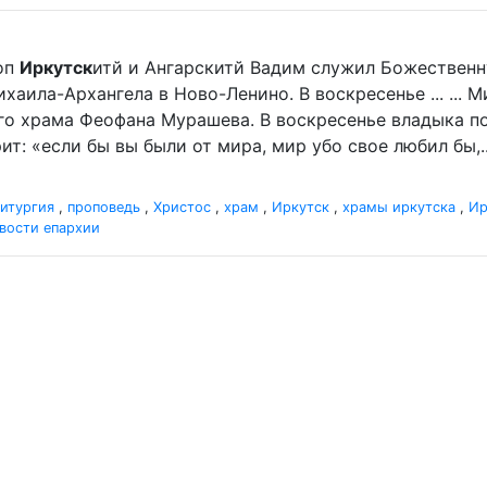
оп
Иркутск
итй и Ангарскитй Вадим служил Божественн
аила-Архангела в Ново-Ленино. В воскресенье ... ... 
го храма Феофана Мурашева. В воскресенье владыка пор
ит: «если бы вы были от мира, мир убо свое любил бы,..
итургия
,
проповедь
,
Христос
,
храм
,
Иркутск
,
храмы иркутска
,
Ир
вости епархии