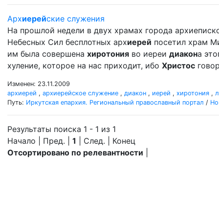
Арх
иерей
ские служения
На прошлой недели в двух храмах города архиеписк
Небесных Сил бесплотных арх
иерей
посетил храм Мих
им была совершена
хиротония
во иереи
диакон
а это
хуление, которое на нас приходит, ибо
Христос
говор
Изменен: 23.11.2009
архиерей
,
архиерейское служение
,
диакон
,
иерей
,
хиротония
,
л
Путь:
Иркутская епархия. Региональный православный портал
/
Но
Результаты поиска 1 - 1 из 1
Начало | Пред. |
1
| След. | Конец
Отсортировано по релевантности
|