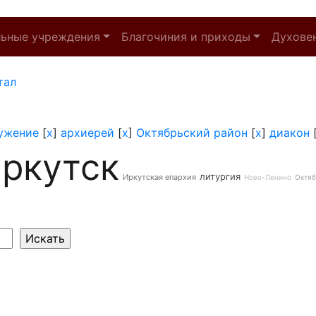
льные учреждения
Благочиния и приходы
Духове
тал
ужение
[
x
]
архиерей
[
x
]
Октябрьский район
[
x
]
диакон
ркутск
литургия
Иркутская епархия
Ново-Ленино
Октяб