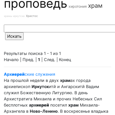
проповедь
храм
хиротония
Христос
храмы иркутска
Результаты поиска 1 - 1 из 1
Начало | Пред. |
1
| След. | Конец
Арх
иерей
ские служения
На прошлой недели в двух
храм
ах города
архиепископ
Иркутск
итй и Ангарскитй Вадим
служил Божественную Литургию. В день
Архистратига Михаила и прочих Небесных Сил
бесплотных
арх
иерей
посетил
храм
Михаила-
Архангела в
Ново-Ленино
. В воскресенье владыка