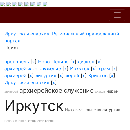
Иркутская епархия. Региональный православный
портал
Поиск
проповедь
[
x
]
Ново-Ленино
[
x
]
диакон
[
x
]
архиерейское служение
[
x
]
Иркутск
[
x
]
храм
[
x
]
архиерей
[
x
]
литургия
[
x
]
иерей
[
x
]
Христос
[
x
]
Иркутская епархия
[
x
]
архиерейское служение
иерей
архиерей
диакон
Иркутск
литургия
Иркутская епархия
Ново-Ленино
Октябрьский район