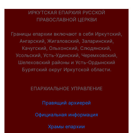
ИРКУТСКАЯ ЕПАРХИЯ РУССКОЙ
ПРАВОСЛАВНОЙ ЦЕРКВИ
Границы епархии включают в себя Иркутский,
Ангарский, Жигаловский, Заларинский,
Качугский, Ольхонский, Слюдянский,
Усольский, Усть-Удинский, Черемховский,
Шелеховский районы и Усть-Ордынский
Бурятский округ Иркутской области.
ЕПАРХИАЛЬНОЕ УПРАВЛЕНИЕ
Правящий архиерей
Официальная информация
Храмы епархии