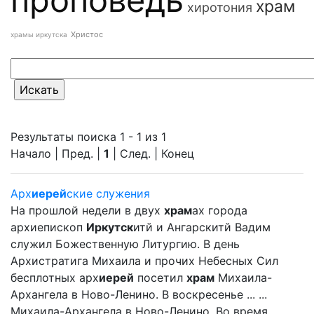
храм
хиротония
Христос
храмы иркутска
Результаты поиска 1 - 1 из 1
Начало | Пред. |
1
| След. | Конец
Арх
иерей
ские служения
На прошлой недели в двух
храм
ах города
архиепископ
Иркутск
итй и Ангарскитй Вадим
служил Божественную Литургию. В день
Архистратига Михаила и прочих Небесных Сил
бесплотных арх
иерей
посетил
храм
Михаила-
Архангела в Ново-Ленино. В воскресенье ... ...
Михаила-Архангела в Ново-Ленино. Во время