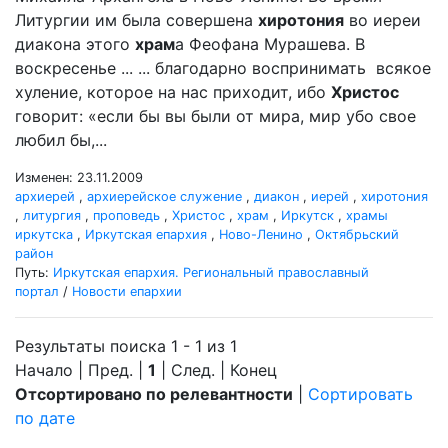
Литургии им была совершена
хиротония
во иереи
диакона этого
храм
а Феофана Мурашева. В
воскресенье ... ... благодарно воспринимать всякое
хуление, которое на нас приходит, ибо
Христос
говорит: «если бы вы были от мира, мир убо свое
любил бы,...
Изменен: 23.11.2009
архиерей
,
архиерейское служение
,
диакон
,
иерей
,
хиротония
,
литургия
,
проповедь
,
Христос
,
храм
,
Иркутск
,
храмы
иркутска
,
Иркутская епархия
,
Ново-Ленино
,
Октябрьский
район
Путь:
Иркутская епархия. Региональный православный
портал
/
Новости епархии
Результаты поиска 1 - 1 из 1
Начало | Пред. |
1
| След. | Конец
Отсортировано по релевантности
|
Сортировать
по дате