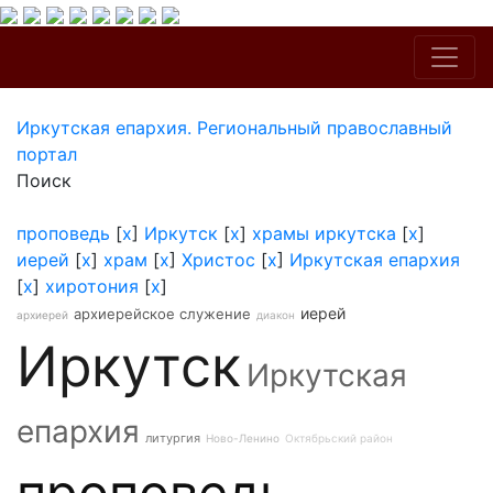
Иркутская епархия. Региональный православный
портал
Поиск
проповедь
[
x
]
Иркутск
[
x
]
храмы иркутска
[
x
]
иерей
[
x
]
храм
[
x
]
Христос
[
x
]
Иркутская епархия
[
x
]
хиротония
[
x
]
иерей
архиерейское служение
архиерей
диакон
Иркутск
Иркутская
епархия
литургия
Ново-Ленино
Октябрьский район
проповедь