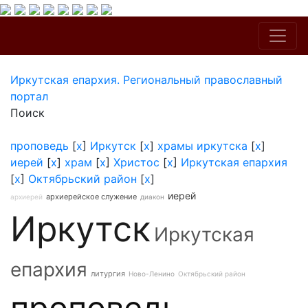
Иркутская епархия. Региональный православный
портал
Поиск
проповедь
[
x
]
Иркутск
[
x
]
храмы иркутска
[
x
]
иерей
[
x
]
храм
[
x
]
Христос
[
x
]
Иркутская епархия
[
x
]
Октябрьский район
[
x
]
иерей
архиерейское служение
архиерей
диакон
Иркутск
Иркутская
епархия
литургия
Ново-Ленино
Октябрьский район
проповедь