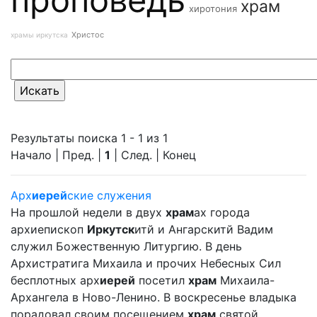
храм
хиротония
Христос
храмы иркутска
Результаты поиска 1 - 1 из 1
Начало | Пред. |
1
| След. | Конец
Арх
иерей
ские служения
На прошлой недели в двух
храм
ах города
архиепископ
Иркутск
итй и Ангарскитй Вадим
служил Божественную Литургию. В день
Архистратига Михаила и прочих Небесных Сил
бесплотных арх
иерей
посетил
храм
Михаила-
Архангела в Ново-Ленино. В воскресенье владыка
порадовал своим посещением
храм
святой