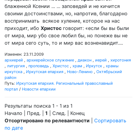
блаженной Ксении ... ... заповедей и не кичится
своими достоинствами, но, напротив, благодарно
воспринимать всякое хуление, которое на нас
приходит, ибо
Христос
говорит: «если бы вы были
от мира, мир убо свое любил бы, но понеже вы не
от мира сего суть, то и мир вас возненавидит....
Изменен: 23.11.2009
архиерей
,
архиерейское служение
,
диакон
,
иерей
,
хиротония
,
литургия
,
проповедь
,
Христос
,
храм
,
Иркутск
,
храмы
иркутска
,
Иркутская епархия
,
Ново-Ленино
,
Октябрьский
район
Путь:
Иркутская епархия. Региональный православный
портал
/
Новости епархии
Результаты поиска 1 - 1 из 1
Начало | Пред. |
1
| След. | Конец
Отсортировано по релевантности
|
Сортировать
по дате