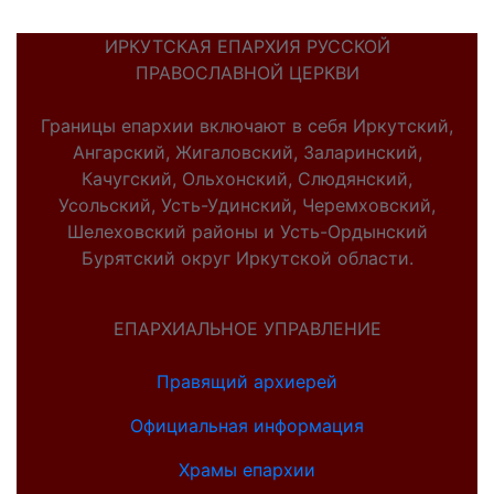
ИРКУТСКАЯ ЕПАРХИЯ РУССКОЙ
ПРАВОСЛАВНОЙ ЦЕРКВИ
Границы епархии включают в себя Иркутский,
Ангарский, Жигаловский, Заларинский,
Качугский, Ольхонский, Слюдянский,
Усольский, Усть-Удинский, Черемховский,
Шелеховский районы и Усть-Ордынский
Бурятский округ Иркутской области.
ЕПАРХИАЛЬНОЕ УПРАВЛЕНИЕ
Правящий архиерей
Официальная информация
Храмы епархии