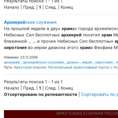
Результаты поиска 1 - 1 из 1
Начало | Пред. |
1
| След. | Конец
Архиерей
ские служения
На прошлой недели в двух
храм
ах города архиеписк
Небесных Сил бесплотных
архиерей
посетил
храм
Ми
блаженной ... ... и прочих Небесных Сил бесплотных
а
хиротония
во иереи диакона этого
храм
а Феофана М
Изменен: 23.11.2009
архиерей
,
архиерейское служение
,
диакон
,
иерей
,
хиротония
,
л
Путь:
Иркутская епархия. Региональный православный портал
/
Но
Результаты поиска 1 - 1 из 1
Начало | Пред. |
1
| След. | Конец
Отсортировано по релевантности
|
Сортировать по 
ИРКУТСКАЯ ЕПАРХИЯ РУСС