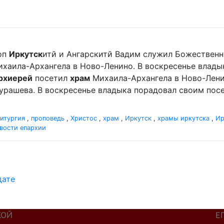
оп
Иркутск
итй и Ангарскитй Вадим служил Божественн
хаила-Архангела в Ново-Ленино. В воскресенье влад
рхиерей
посетил
храм
Михаила-Архангела в Ново-Лени
урашева. В воскресенье владыка порадовал своим по
итургия
,
проповедь
,
Христос
,
храм
,
Иркутск
,
храмы иркутска
,
Ир
вости епархии
дате
КОЙ
Е