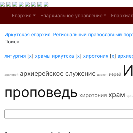
Епархия
Епархиальное управление
Епархиа
Иркутская епархия. Региональный православный пор
Поиск
литургия
[
x
]
храмы иркутска
[
x
]
хиротония
[
x
]
архие
И
архиерейское служение
иерей
архиерей
диакон
проповедь
храм
хиротония
хра