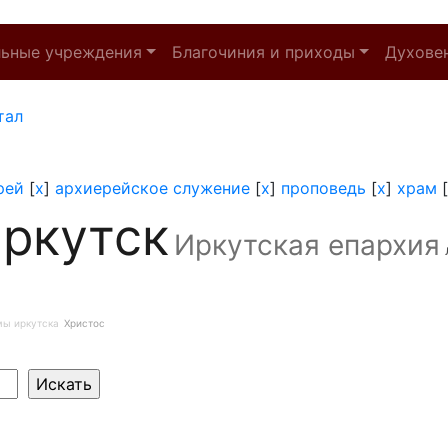
льные учреждения
Благочиния и приходы
Духове
тал
рей
[
x
]
архиерейское служение
[
x
]
проповедь
[
x
]
храм
[
ркутск
Иркутская епархия
мы иркутска
Христос