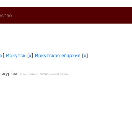
нство
x
]
Иркутск
[
x
]
Иркутская епархия
[
x
]
литургия
Ново-Ленино
Октябрьский район