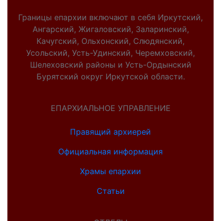
Границы епархии включают в себя Иркутский,
Ангарский, Жигаловский, Заларинский,
Качугский, Ольхонский, Слюдянский,
Усольский, Усть-Удинский, Черемховский,
Шелеховский районы и Усть-Ордынский
Бурятский округ Иркутской области.
ЕПАРХИАЛЬНОЕ УПРАВЛЕНИЕ
Правящий архиерей
Официальная информация
Храмы епархии
Статьи