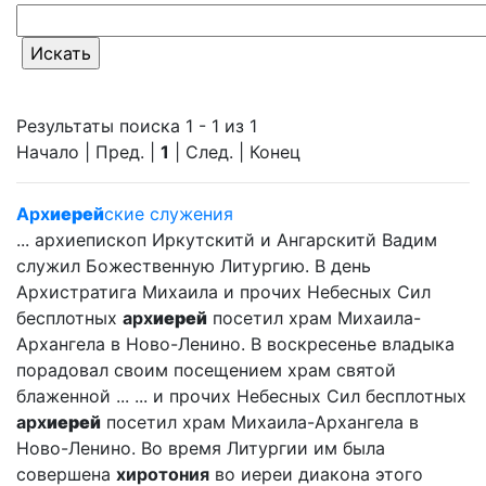
Результаты поиска 1 - 1 из 1
Начало | Пред. |
1
| След. | Конец
Арх
иерей
ские служения
... архиепископ Иркутскитй и Ангарскитй Вадим
служил Божественную Литургию. В день
Архистратига Михаила и прочих Небесных Сил
бесплотных
арх
иерей
посетил храм Михаила-
Архангела в Ново-Ленино. В воскресенье владыка
порадовал своим посещением храм святой
блаженной ... ... и прочих Небесных Сил бесплотных
арх
иерей
посетил храм Михаила-Архангела в
Ново-Ленино. Во время Литургии им была
совершена
хиротония
во иереи диакона этого