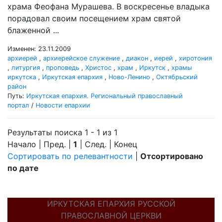
храма Феофана Мурашева. В воскресенье владыка
порадовал своим посещением храм святой
блаженной ...
Изменен: 23.11.2009
архиерей
,
архиерейское служение
,
диакон
,
иерей
,
хиротония
,
литургия
,
проповедь
,
Христос
,
храм
,
Иркутск
,
храмы
иркутска
,
Иркутская епархия
,
Ново-Ленино
,
Октябрьский
район
Путь:
Иркутская епархия. Региональный православный
портал
/
Новости епархии
Результаты поиска 1 - 1 из 1
Начало | Пред. |
1
| След. | Конец
Сортировать по релевантности
|
Отсортировано
по дате
ИРКУТСКАЯ ЕПАРХИЯ РУССКОЙ
ПРАВОСЛАВНОЙ ЦЕРКВИ