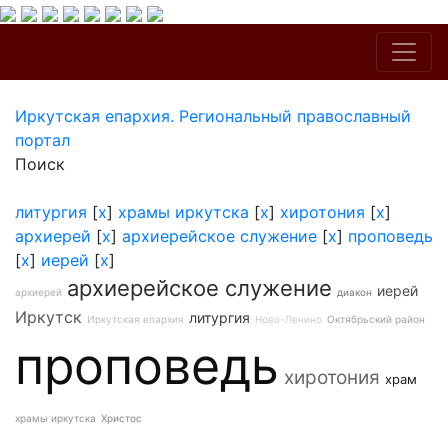
Иркутская епархия. Региональный православный
портал
Поиск
литургия
[
x
]
храмы иркутска
[
x
]
хиротония
[
x
]
архиерей
[
x
]
архиерейское служение
[
x
]
проповедь
[
x
]
иерей
[
x
]
архиерейское служение
иерей
архиерей
диакон
Иркутск
литургия
Иркутская епархия
Ново-Ленино
Октябрьский район
проповедь
хиротония
храм
храмы иркутска
Христос