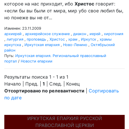
которое на нас приходит, ибо
Христос
говорит:
«если бы вы были от мира, мир убо свое любил бы,
но понеже вы не от...
Изменен: 23.11.2009
архиерей
,
архиерейское служение
,
диакон
,
иерей
,
хиротония
,
литургия
,
проповедь
,
Христос
,
храм
,
Иркутск
,
храмы
иркутска
,
Иркутская епархия
,
Ново-Ленино
,
Октябрьский
район
Путь:
Иркутская епархия. Региональный православный
портал
/
Новости епархии
Результаты поиска 1 - 1 из 1
Начало | Пред. |
1
| След. | Конец
Отсортировано по релевантности
|
Сортировать
по дате
ИРКУТСКАЯ ЕПАРХИЯ РУССКОЙ
ПРАВОСЛАВНОЙ ЦЕРКВИ