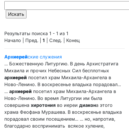
Результаты поиска 1 - 1 из 1
Начало | Пред. |
1
| След. | Конец
Арх
иерей
ские служения
... Божественную Литургию. В день Архистратига
Михаила и прочих Небесных Сил бесплотных
арх
иерей
посетил храм Михаила-Архангела в
Ново-Ленино. В воскресенье владыка порадовал...
...
арх
иерей
посетил храм Михаила-Архангела в
Ново-Ленино. Во время Литургии им была
совершена
хиротония
во иереи
диакон
а этого
храма Феофана Мурашева. В воскресенье владыка
порадовал своим посещением... ... но, напротив,
благодарно воспринимать всякое хуление,