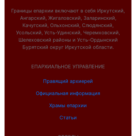
Границы епархии включают в себя Иркутский,
Ангарский, Жигаловский, Заларинский,
Качугский, Ольхонский, Слюдянский,
Усольский, Усть-Удинский, Черемховский,
Шелеховский районы и Усть-Ордынский
Бурятский округ Иркутской области.
ЕПАРХИАЛЬНОЕ УПРАВЛЕНИЕ
Правящий архиерей
Официальная информация
Храмы епархии
Статьи