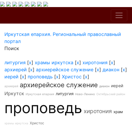
Иркутская епархия. Региональный православный
портал
Поиск
литургия
[
x
]
храмы иркутска
[
x
]
хиротония
[
x
]
архиерей
[
x
]
архиерейское служение
[
x
]
диакон
[
x
]
иерей
[
x
]
проповедь
[
x
]
Христос
[
x
]
архиерейское служение
иерей
архиерей
диакон
Иркутск
литургия
Иркутская епархия
Ново-Ленино
Октябрьский район
проповедь
хиротония
храм
Христос
храмы иркутска