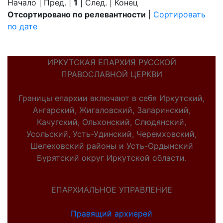
Начало | Пред. |
1
| След. | Конец
Отсортировано по релевантности
|
Сортировать
по дате
ИРКУТСКАЯ ЕПАРХИЯ РУССКОЙ
ПРАВОСЛАВНОЙ ЦЕРКВИ
Границы епархии включают в себя Иркутский,
Ангарский, Жигаловский, Заларинский,
Качугский, Ольхонский, Слюдянский,
Усольский, Усть-Удинский, Черемховский,
Шелеховский районы и Усть-Ордынский
Бурятский округ Иркутской области.
ЕПАРХИАЛЬНОЕ УПРАВЛЕНИЕ
Правящий архиерей