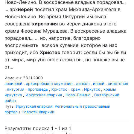
Ново-Ленино. В воскресенье владыка порадовал...
... арх
иерей
посетил храм Михаила-Архангела в
Ново-Ленино. Во время Литургии им была
совершена
хиротония
во иереи диакона этого
храма Феофана Мурашева. В воскресенье владыка
порадовал... ... но, напротив, благодарно
воспринимать всякое хуление, которое на нас
приходит, ибо
Христос
говорит: «если бы вы были
от мира, мир убо свое любил бы, но понеже вы не
от...
Изменен: 23.11.2009
архиерей
,
архиерейское служение
,
диакон
,
иерей
,
хиротония
,
литургия
,
проповедь
,
Христос
,
храм
,
Иркутск
,
храмы
иркутска
,
Иркутская епархия
,
Ново-Ленино
,
Октябрьский
район
Путь:
Иркутская епархия. Региональный православный
портал
/
Новости епархии
Результаты поиска 1 - 1 из 1