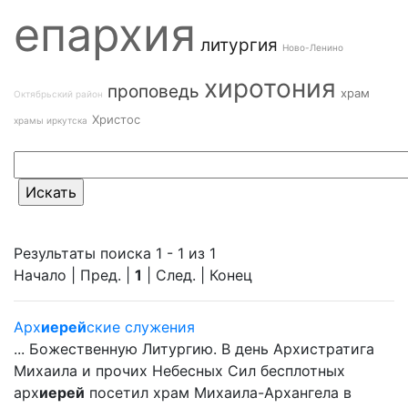
епархия
литургия
Ново-Ленино
хиротония
проповедь
храм
Октябрьский район
Христос
храмы иркутска
Результаты поиска 1 - 1 из 1
Начало | Пред. |
1
| След. | Конец
Арх
иерей
ские служения
... Божественную Литургию. В день Архистратига
Михаила и прочих Небесных Сил бесплотных
арх
иерей
посетил храм Михаила-Архангела в