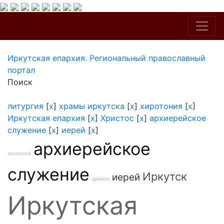
Иркутская епархия. Региональный православный
портал
Поиск
литургия
[
x
]
храмы иркутска
[
x
]
хиротония
[
x
]
Иркутская епархия
[
x
]
Христос
[
x
]
архиерейское
служение
[
x
]
иерей
[
x
]
архиерейское
архиерей
служение
Иркутск
иерей
диакон
Иркутская