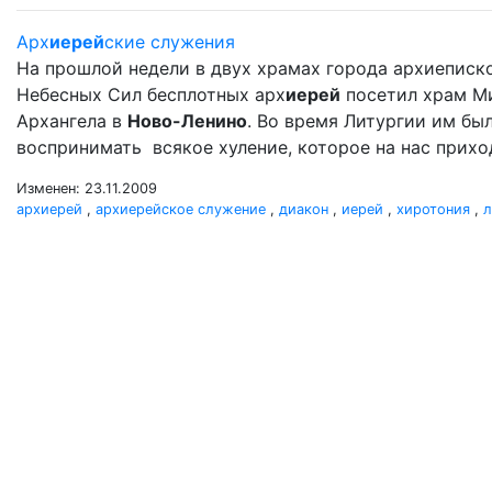
Арх
иерей
ские служения
На прошлой недели в двух храмах города архиеписк
Небесных Сил бесплотных арх
иерей
посетил храм М
Архангела в
Ново-Ленино
. Во время Литургии им б
воспринимать всякое хуление, которое на нас прихо
Изменен: 23.11.2009
архиерей
,
архиерейское служение
,
диакон
,
иерей
,
хиротония
,
л