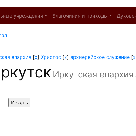
льные учреждения
Благочиния и приходы
Духове
тал
ская епархия
[
x
]
Христос
[
x
]
архиерейское служение
[
x
ркутск
Иркутская епархия