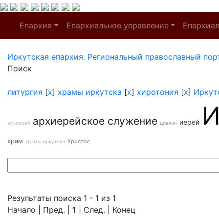
Епархия
Епархиальное управление
Епархиа
Иркутская епархия. Региональный православный пор
Поиск
литургия
[
x
]
храмы иркутска
[
x
]
хиротония
[
x
]
Иркут
И
архиерейское служение
иерей
архиерей
диакон
храм
Христос
храмы иркутска
Результаты поиска 1 - 1 из 1
Начало | Пред. |
1
| След. | Конец