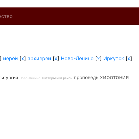
нство
]
иерей
[
x
]
архиерей
[
x
]
Ново-Ленино
[
x
]
Иркутск
[
x
]
хиротония
проповедь
литургия
Ново-Ленино
Октябрьский район