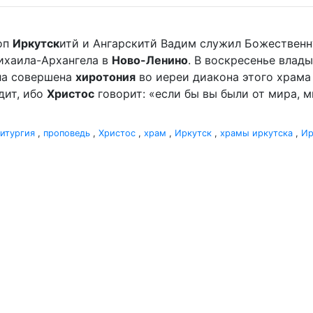
оп
Иркутск
итй и Ангарскитй Вадим служил Божественн
ихаила-Архангела в
Ново-Ленино
. В воскресенье влады
ыла совершена
хиротония
во иереи диакона этого храма 
дит, ибо
Христос
говорит: «если бы вы были от мира, ми
итургия
,
проповедь
,
Христос
,
храм
,
Иркутск
,
храмы иркутска
,
Ир