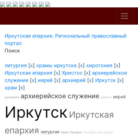
Иркутская епархия. Региональный православный
портал
Поиск
литургия
[
x
]
храмы иркутска
[
x
]
хиротония
[
x
]
Иркутская епархия
[
x
]
Христос
[
x
]
архиерейское
служение
[
x
]
иерей
[
x
]
архиерей
[
x
]
Иркутск
[
x
]
храм
[
x
]
архиерейское служение
иерей
архиерей
диакон
Иркутск
Иркутская
епархия
литургия
Ново-Ленино
Октябрьский район