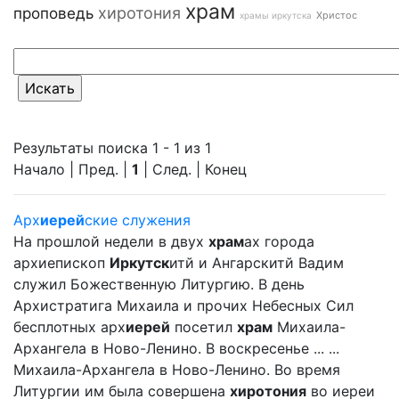
храм
хиротония
проповедь
Христос
храмы иркутска
Результаты поиска 1 - 1 из 1
Начало | Пред. |
1
| След. | Конец
Арх
иерей
ские служения
На прошлой недели в двух
храм
ах города
архиепископ
Иркутск
итй и Ангарскитй Вадим
служил Божественную Литургию. В день
Архистратига Михаила и прочих Небесных Сил
бесплотных арх
иерей
посетил
храм
Михаила-
Архангела в Ново-Ленино. В воскресенье ... ...
Михаила-Архангела в Ново-Ленино. Во время
Литургии им была совершена
хиротония
во иереи