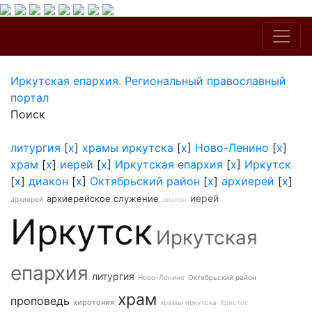
Иркутская епархия. Региональный православный
портал
Поиск
литургия
[
x
]
храмы иркутска
[
x
]
Ново-Ленино
[
x
]
храм
[
x
]
иерей
[
x
]
Иркутская епархия
[
x
]
Иркутск
[
x
]
диакон
[
x
]
Октябрьский район
[
x
]
архиерей
[
x
]
иерей
архиерейское служение
архиерей
диакон
Иркутск
Иркутская
епархия
литургия
Ново-Ленино
Октябрьский район
храм
проповедь
хиротония
храмы иркутска
Христос