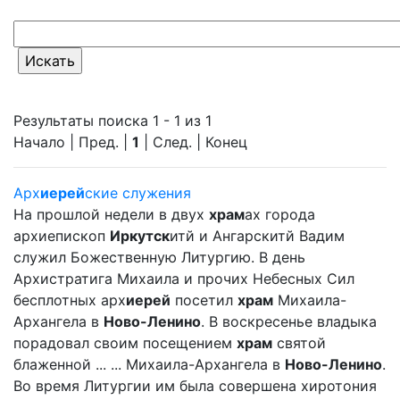
Результаты поиска 1 - 1 из 1
Начало | Пред. |
1
| След. | Конец
Арх
иерей
ские служения
На прошлой недели в двух
храм
ах города
архиепископ
Иркутск
итй и Ангарскитй Вадим
служил Божественную Литургию. В день
Архистратига Михаила и прочих Небесных Сил
бесплотных арх
иерей
посетил
храм
Михаила-
Архангела в
Ново-Ленино
. В воскресенье владыка
порадовал своим посещением
храм
святой
блаженной ... ... Михаила-Архангела в
Ново-Ленино
.
Во время Литургии им была совершена хиротония