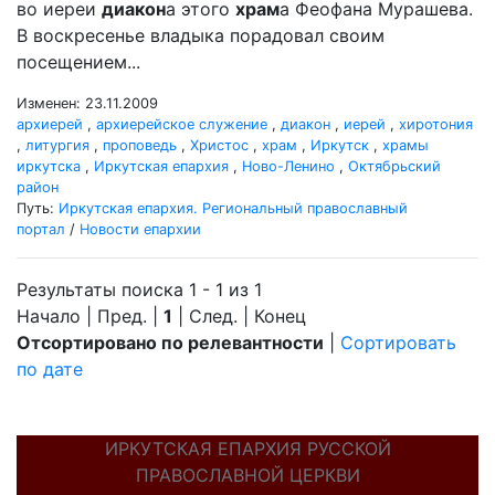
во иереи
диакон
а этого
храм
а Феофана Мурашева.
В воскресенье владыка порадовал своим
посещением...
Изменен: 23.11.2009
архиерей
,
архиерейское служение
,
диакон
,
иерей
,
хиротония
,
литургия
,
проповедь
,
Христос
,
храм
,
Иркутск
,
храмы
иркутска
,
Иркутская епархия
,
Ново-Ленино
,
Октябрьский
район
Путь:
Иркутская епархия. Региональный православный
портал
/
Новости епархии
Результаты поиска 1 - 1 из 1
Начало | Пред. |
1
| След. | Конец
Отсортировано по релевантности
|
Сортировать
по дате
ИРКУТСКАЯ ЕПАРХИЯ РУССКОЙ
ПРАВОСЛАВНОЙ ЦЕРКВИ