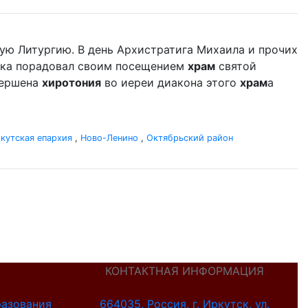
ую Литургию. В день Архистратига Михаила и прочих
дыка порадовал своим посещением
храм
святой
вершена
хиротония
во иереи диакона этого
храм
а
кутская епархия
,
Ново-Ленино
,
Октябрьский район
КОНТАКТНАЯ ИНФОРМАЦИЯ
разования
664035, Россия, г. Иркутск, ул.