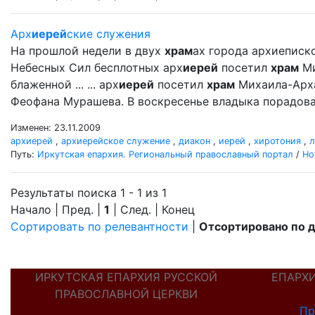
Арх
иерей
ские служения
На прошлой недели в двух
храм
ах города архиеписк
Небесных Сил бесплотных арх
иерей
посетил
храм
Ми
блаженной ... ... арх
иерей
посетил
храм
Михаила-Арх
Феофана Мурашева. В воскресенье владыка порадовал
Изменен: 23.11.2009
архиерей
,
архиерейское служение
,
диакон
,
иерей
,
хиротония
,
л
Путь:
Иркутская епархия. Региональный православный портал
/
Но
Результаты поиска 1 - 1 из 1
Начало | Пред. |
1
| След. | Конец
Сортировать по релевантности
|
Отсортировано по 
ИРКУТСКАЯ ЕПАРХИЯ РУССКОЙ
ЕПАРХ
ПРАВОСЛАВНОЙ ЦЕРКВИ
Пр