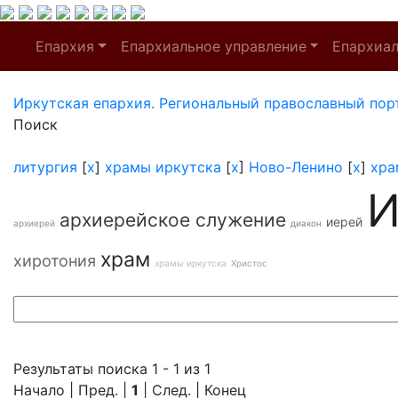
Епархия
Епархиальное управление
Епархиа
Иркутская епархия. Региональный православный пор
Поиск
литургия
[
x
]
храмы иркутска
[
x
]
Ново-Ленино
[
x
]
хра
И
архиерейское служение
иерей
архиерей
диакон
храм
хиротония
храмы иркутска
Христос
Результаты поиска 1 - 1 из 1
Начало | Пред. |
1
| След. | Конец