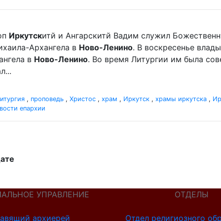
оп
Иркутск
итй и Ангарскитй Вадим служил Божественн
хаила-Архангела в
Ново-Ленино
. В воскресенье вла
ангела в
Ново-Ленино
. Во время Литургии им была со
...
итургия
,
проповедь
,
Христос
,
храм
,
Иркутск
,
храмы иркутска
,
Ир
вости епархии
дате
ИАЛЬНОЕ УПРАВЛЕНИЕ
ОТДЕЛЫ
авящий архиерей
Отдел религиозного об