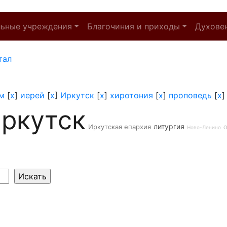
льные учреждения
Благочиния и приходы
Духове
тал
м
[
x
]
иерей
[
x
]
Иркутск
[
x
]
хиротония
[
x
]
проповедь
[
x
ркутск
литургия
Иркутская епархия
Ново-Ленино
О