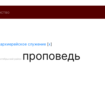
нство
]
архиерейское служение
[
x
]
проповедь
ктябрьский район