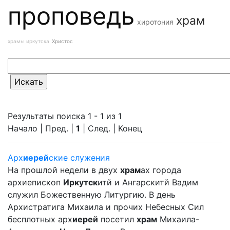
проповедь
храм
хиротония
храмы иркутска
Христос
Результаты поиска 1 - 1 из 1
Начало | Пред. |
1
| След. | Конец
Арх
иерей
ские служения
На прошлой недели в двух
храм
ах города
архиепископ
Иркутск
итй и Ангарскитй Вадим
служил Божественную Литургию. В день
Архистратига Михаила и прочих Небесных Сил
бесплотных арх
иерей
посетил
храм
Михаила-