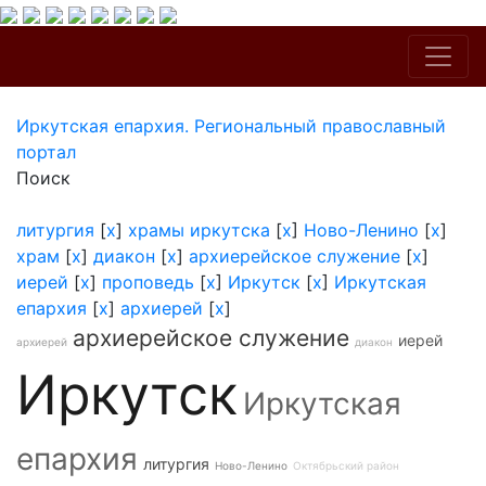
Иркутская епархия. Региональный православный
портал
Поиск
литургия
[
x
]
храмы иркутска
[
x
]
Ново-Ленино
[
x
]
храм
[
x
]
диакон
[
x
]
архиерейское служение
[
x
]
иерей
[
x
]
проповедь
[
x
]
Иркутск
[
x
]
Иркутская
епархия
[
x
]
архиерей
[
x
]
архиерейское служение
иерей
архиерей
диакон
Иркутск
Иркутская
епархия
литургия
Ново-Ленино
Октябрьский район