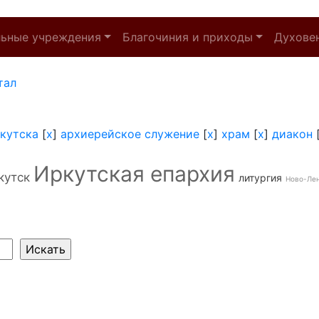
льные учреждения
Благочиния и приходы
Духове
тал
кутска
[
x
]
архиерейское служение
[
x
]
храм
[
x
]
диакон
Иркутская епархия
кутск
литургия
Ново-Ле