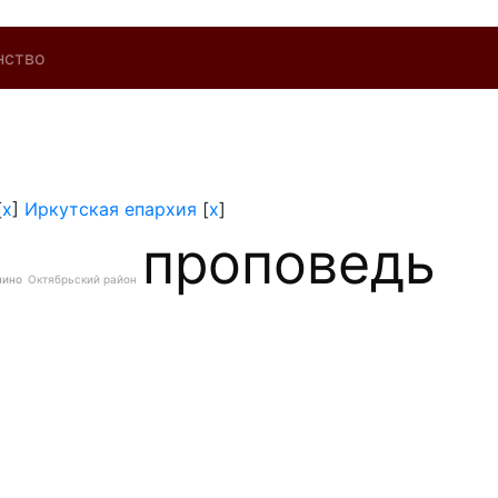
нство
[
x
]
Иркутская епархия
[
x
]
проповедь
нино
Октябрьский район