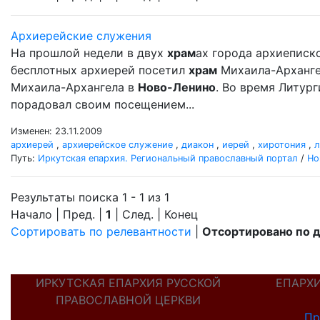
Архиерейские служения
На прошлой недели в двух
храм
ах города архиеписк
бесплотных архиерей посетил
храм
Михаила-Арханг
Михаила-Архангела в
Ново-Ленино
. Во время Литур
порадовал своим посещением...
Изменен: 23.11.2009
архиерей
,
архиерейское служение
,
диакон
,
иерей
,
хиротония
,
л
Путь:
Иркутская епархия. Региональный православный портал
/
Но
Результаты поиска 1 - 1 из 1
Начало | Пред. |
1
| След. | Конец
Сортировать по релевантности
|
Отсортировано по 
ИРКУТСКАЯ ЕПАРХИЯ РУССКОЙ
ЕПАРХ
ПРАВОСЛАВНОЙ ЦЕРКВИ
Пр