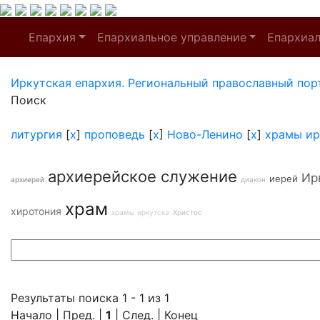
Епархия
Епархиальное управление
Епархиа
Иркутская епархия. Региональный православный пор
Поиск
литургия
[
x
]
проповедь
[
x
]
Ново-Ленино
[
x
]
храмы ир
архиерейское служение
Ир
иерей
архиерей
диакон
храм
хиротония
храмы иркутска
Христос
Результаты поиска 1 - 1 из 1
Начало | Пред. |
1
| След. | Конец