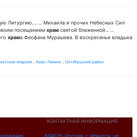
 Литургию.... ... Михаила и прочих Небесных Сил
 своим посещением
храм
святой блаженной... ...
ого
храм
а Феофана Мурашева. В воскресенье владыка
кутская епархия
,
Ново-Ленино
,
Октябрьский район
КОНТАКТНАЯ ИНФОРМАЦИЯ
разования
664035, Россия, г. Иркутск, ул.