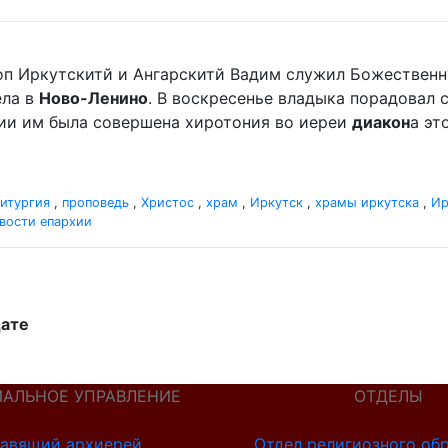
оп Иркутскитй и Ангарскитй Вадим служил Божественную
ела в
Ново-Ленино
. В воскресенье владыка порадовал
гии им была совершена хиротония во иереи
диакон
а эт
итургия
,
проповедь
,
Христос
,
храм
,
Иркутск
,
храмы иркутска
,
Ир
вости епархии
дате
ИАЛЬНОЕ УПРАВЛЕНИЕ
ОТДЕЛЫ
авящий архиерей
Отдел религиозного об