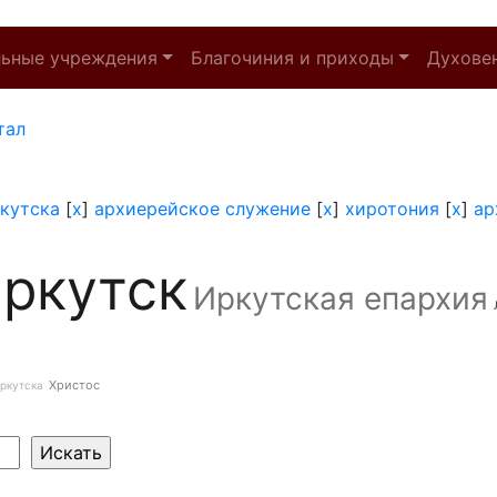
льные учреждения
Благочиния и приходы
Духове
тал
кутска
[
x
]
архиерейское служение
[
x
]
хиротония
[
x
]
ар
ркутск
Иркутская епархия
Христос
ркутска