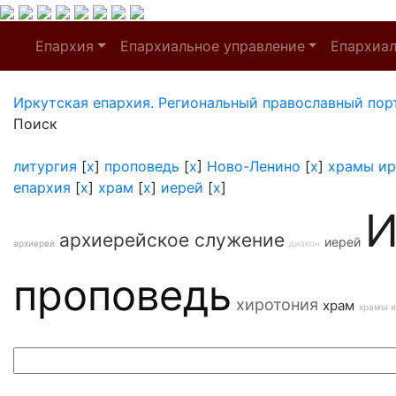
Епархия
Епархиальное управление
Епархиа
Иркутская епархия. Региональный православный пор
Поиск
литургия
[
x
]
проповедь
[
x
]
Ново-Ленино
[
x
]
храмы ир
епархия
[
x
]
храм
[
x
]
иерей
[
x
]
И
архиерейское служение
иерей
архиерей
диакон
проповедь
хиротония
храм
храмы и