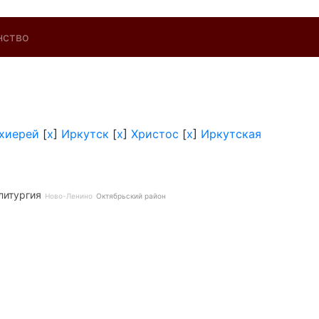
нство
хиерей
[
x
]
Иркутск
[
x
]
Христос
[
x
]
Иркутская
литургия
Ново-Ленино
Октябрьский район