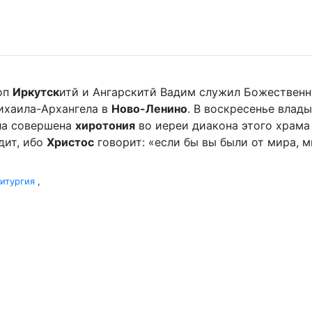
оп
Иркутск
итй и Ангарскитй Вадим служил Божественн
ихаила-Архангела в
Ново-Ленино
. В воскресенье влады
ыла совершена
хиротония
во иереи диакона этого храма 
дит, ибо
Христос
говорит: «если бы вы были от мира, ми
итургия
,