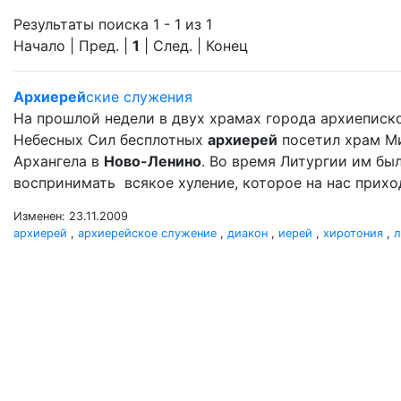
Результаты поиска 1 - 1 из 1
Начало | Пред. |
1
| След. | Конец
Архиерей
ские служения
На прошлой недели в двух храмах города архиеписк
Небесных Сил бесплотных
архиерей
посетил храм М
Архангела в
Ново-Ленино
. Во время Литургии им б
воспринимать всякое хуление, которое на нас прихо
Изменен: 23.11.2009
архиерей
,
архиерейское служение
,
диакон
,
иерей
,
хиротония
,
л