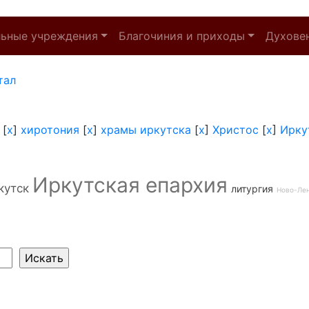
льные учреждения
Благочиния и приходы
Духове
тал
[
x
]
хиротония
[
x
]
храмы иркутска
[
x
]
Христос
[
x
]
Ирку
Иркутская епархия
кутск
литургия
Ново-Ле