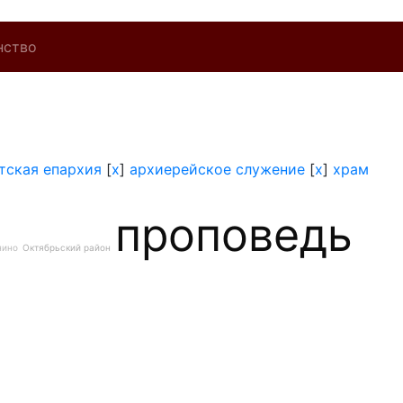
нство
тская епархия
[
x
]
архиерейское служение
[
x
]
храм
проповедь
нино
Октябрьский район