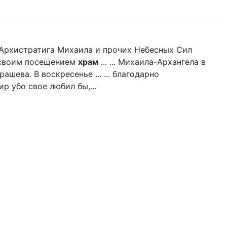
нь Архистратига Михаила и прочих Небесных Сил
л своим посещением
храм
... ... Михаила-Архангела в
ашева. В воскресенье ... ... благодарно
р убо свое любил бы,...