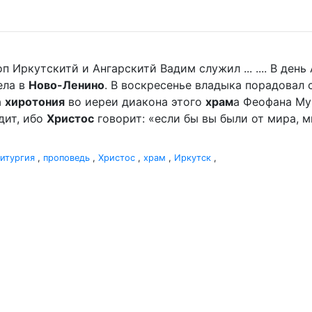
п Иркутскитй и Ангарскитй Вадим служил ... .... В де
ела в
Ново-Ленино
. В воскресенье владыка порадова
а
хиротония
во иереи диакона этого
храм
а Феофана Мур
дит, ибо
Христос
говорит: «если бы вы были от мира, ми
итургия
,
проповедь
,
Христос
,
храм
,
Иркутск
,