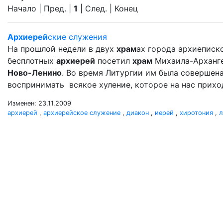
Начало | Пред. |
1
| След. | Конец
Архиерей
ские служения
На прошлой недели в двух
храм
ах города архиеписко
бесплотных
архиерей
посетил
храм
Михаила-Арханг
Ново-Ленино
. Во время Литургии им была совершен
воспринимать всякое хуление, которое на нас прихо
Изменен: 23.11.2009
архиерей
,
архиерейское служение
,
диакон
,
иерей
,
хиротония
,
л