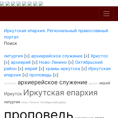
Иркутская епархия. Региональный православный
портал
Поиск
литургия
[
x
]
архиерейское служение
[
x
]
Христос
[
x
]
архиерей
[
x
]
Ново-Ленино
[
x
]
Октябрьский
район
[
x
]
иерей
[
x
]
храмы иркутска
[
x
]
Иркутская
епархия
[
x
]
проповедь
[
x
]
архиерейское служение
иерей
архиерей
диакон
Иркутская епархия
Иркутск
литургия
Ново-Ленино
Октябрьский район
проповедь
хиротония
храм