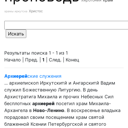
Христос
храмы иркутска
Результаты поиска 1 - 1 из 1
Начало | Пред. |
1
| След. | Конец
Арх
иерей
ские служения
... архиепископ Иркутскитй и Ангарскитй Вадим
служил Божественную Литургию. В день
Архистратига Михаила и прочих Небесных Сил
бесплотных
арх
иерей
посетил храм Михаила-
Архангела в
Ново-Ленино
. В воскресенье владыка
порадовал своим посещением храм святой
блаженной Ксении Петербургской и святого