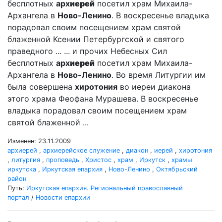
бесплотных
арх
иерей
посетил храм Михаила-
Архангела в
Ново-Ленино
. В воскресенье владыка
порадовал своим посещением храм святой
блаженной Ксении Петербургской и святого
праведного ... ... и прочих Небесных Сил
бесплотных
арх
иерей
посетил храм Михаила-
Архангела в
Ново-Ленино
. Во время Литургии им
была совершена
хиротония
во иереи диакона
этого храма Феофана Мурашева. В воскресенье
владыка порадовал своим посещением храм
святой блаженной ...
Изменен: 23.11.2009
архиерей
,
архиерейское служение
,
диакон
,
иерей
,
хиротония
,
литургия
,
проповедь
,
Христос
,
храм
,
Иркутск
,
храмы
иркутска
,
Иркутская епархия
,
Ново-Ленино
,
Октябрьский
район
Путь:
Иркутская епархия. Региональный православный
портал
/
Новости епархии