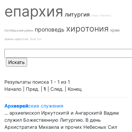
епархия
литургия
Ново-Ленино
хиротония
проповедь
храм
Октябрьский район
храмы иркутска
Христос
Результаты поиска 1 - 1 из 1
Начало | Пред. |
1
| След. | Конец
Арх
иерей
ские служения
... архиепископ Иркутскитй и Ангарскитй Вадим
служил Божественную Литургию. В день
Архистратига Михаила и прочих Небесных Сил