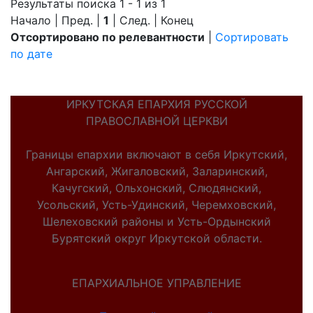
Результаты поиска 1 - 1 из 1
Начало | Пред. |
1
| След. | Конец
Отсортировано по релевантности
|
Сортировать
по дате
ИРКУТСКАЯ ЕПАРХИЯ РУССКОЙ
ПРАВОСЛАВНОЙ ЦЕРКВИ
Границы епархии включают в себя Иркутский,
Ангарский, Жигаловский, Заларинский,
Качугский, Ольхонский, Слюдянский,
Усольский, Усть-Удинский, Черемховский,
Шелеховский районы и Усть-Ордынский
Бурятский округ Иркутской области.
ЕПАРХИАЛЬНОЕ УПРАВЛЕНИЕ