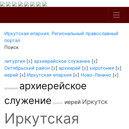
Иркутская епархия. Региональный православный
портал
Поиск
литургия
[
x
]
архиерейское служение
[
x
]
Октябрьский район
[
x
]
архиерей
[
x
]
хиротония
[
x
]
иерей
[
x
]
Иркутская епархия
[
x
]
Ново-Ленино
[
x
]
архиерейское
архиерей
служение
Иркутск
иерей
диакон
Иркутская